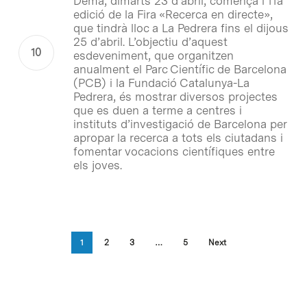
Demà, dimarts 23 d’abril, comença l’11a
edició de la Fira «Recerca en directe»,
que tindrà lloc a La Pedrera fins el dijous
25 d’abril. L’objectiu d’aquest
esdeveniment, que organitzen
anualment el Parc Científic de Barcelona
(PCB) i la Fundació Catalunya-La
Pedrera, és mostrar diversos projectes
que es duen a terme a centres i
instituts d’investigació de Barcelona per
apropar la recerca a tots els ciutadans i
fomentar vocacions científiques entre
els joves.
1
2
3
…
5
Next