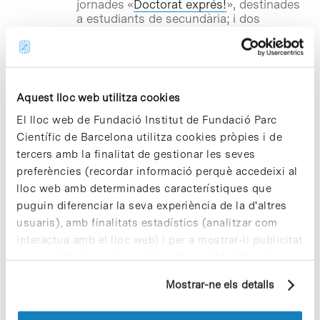
jornades «
Doctorat exprés!
», destinades
a estudiants de secundària; i dos
‘tallers-teatre’, organitzats per als més
joves en el marc del programa «
Recerca
a primària
». Totes les activitats compten
amb el suport de la Fundació Espanyola
per a la Ciència i la Tecnologia (FECYT)
Aquest lloc web utilitza cookies
del Ministeri d’Economia i
Competitivitat; de l’Institut de Cultura
El lloc web de Fundació Institut de Fundació Parc
de Barcelona de l’Ajuntament de
Científic de Barcelona utilitza cookies pròpies i de
Barcelona; i de la Fundació Catalunya –
tercers amb la finalitat de gestionar les seves
La Pedrera.
preferències (recordar informació perquè accedeixi al
lloc web amb determinades característiques que
puguin diferenciar la seva experiència de la d'altres
Notícies
usuaris), amb finalitats estadístics (analitzar com
La Responsabilitat Social
interactua amb el lloc web) i per a mostrar-li publicitat
Corporativa des de la
perspectiva de la direcció
personalitzada sobre la base d'un perfil elaborat a
estratègica de l’empresa
partir dels seus hàbits de navegació (per exemple,
Mostrar-ne els detalls
pàgines visitades). Per a obtenir més informació sobre
La Universitat de Barcelona (UB) i la
les cookies pot consultar la
Política de cookies
del
Fundació Centre d’Investigació