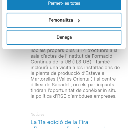
lloc web.
Permet-les totes
d’Economia i Societat (CIES)
, amb seu
al Parc Científic de Barcelona (PCB),
organitzen una Jornada sobre
Personalitza
Responsabilitat Social Corporativa
(RSC) amb motiu de l’inici de curs de la
XII edició del
Màster en Responsabilitat
Denega
Social Corporativa, Comptabilitat i
Auditoria Social
. La trobada –que tindrà
lloc els propers dies 3 i 4 d’octubre a la
sala d’actes de l’Institut de Formació
Contínua de la UB (IL3-UB)– també
inclourà una visita a les instal·lacions de
la planta de producció d’Esteve a
Martorelles (Vallès Oriental) i al centre
d’Ikea de Sabadell, on els participants
tindran l’oportunitat de conèixer in situ
la política d’RSE d’ambdues empreses.
Notícies
La 11a edició de la Fira