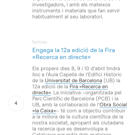
investigadors, i amb els mateixos
instruments i materials que fan servir
habitualment al seu laboratori.
Notícies
Engega la 12a edició de la Fira
«Recerca en directe»
Els propers dies 8, 9 i 10 d’abril tindrà
lloc a l’Aula Capella de l’Edifici Històric
de la
Universitat de Barcelona
(UB) la
12a edició de la
Fira «Recerca en
directe»
. La iniciativa –organitzada pel
Parc Científic de Barcelona (PCB) i la
UB, amb la col·laboració de l’
Obra Social
«la Caixa»
– té com a objectiu contribuir
a la millora de la cultura científica de la
nostra societat, apropant als ciutadans
la recerca que es desenvolupa a
Catalunya per mitjà dels mateixos