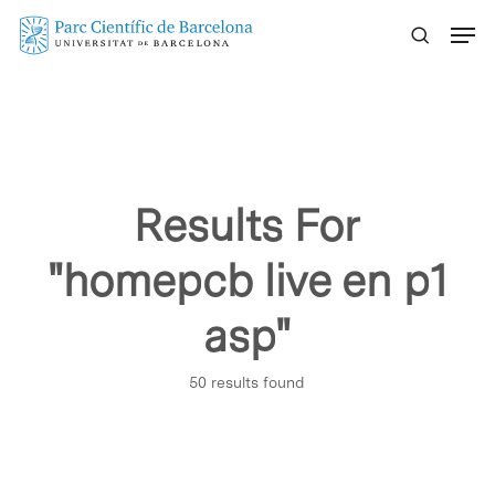
Skip
Menu
to
main
content
Results For
"homepcb live en p1
asp"
50 results found