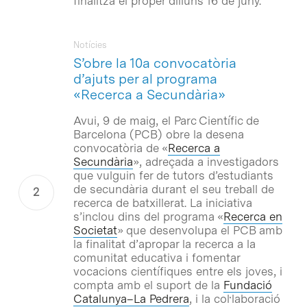
finalitza el proper dilluns 16 de juny.
Notícies
S’obre la 10a convocatòria
d’ajuts per al programa
«Recerca a Secundària»
Avui, 9 de maig, el Parc Científic de
Barcelona (PCB) obre la desena
convocatòria de «
Recerca a
Secundària
», adreçada a investigadors
que vulguin fer de tutors d’estudiants
de secundària durant el seu treball de
recerca de batxillerat. La iniciativa
s’inclou dins del programa «
Recerca en
Societat
» que desenvolupa el PCB amb
la finalitat d’apropar la recerca a la
comunitat educativa i fomentar
vocacions científiques entre els joves, i
compta amb el suport de la
Fundació
Catalunya–La Pedrera
, i la col·laboració