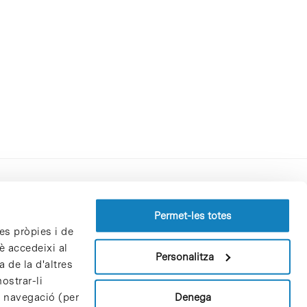
Perfil del contractant
Permet-les totes
es pròpies i de
Política de privacitat
è accedeixi al
Avís Legal
Personalitza
 de la d'altres
Política de cookies
ostrar-li
Patrons i patrocinadors
Denega
e navegació (per
Borsa de treball