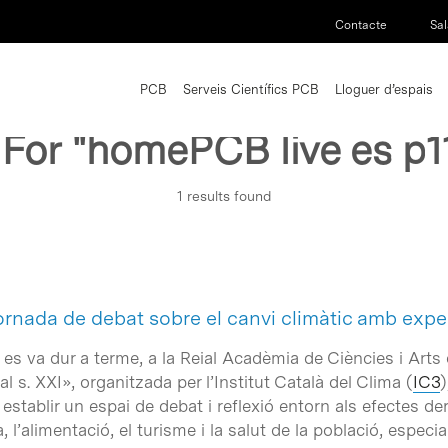
Contacte
Sal
PCB
Serveis Científics PCB
Lloguer d’espais
 For
"homePCB live es p1
1 results found
jornada de debat sobre el canvi climàtic amb exp
es va dur a terme, a la Reial Acadèmia de Ciències i Arts 
al s. XXI», organitzada per l’Institut Català del Clima (
IC3
)
r establir un espai de debat i reflexió entorn als efectes d
a, l’alimentació, el turisme i la salut de la població, especi