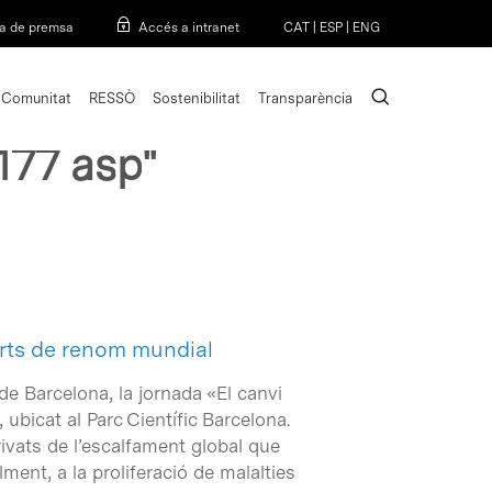
Menu
a de premsa
Accés a intranet
CAT
|
ESP
|
ENG
search
Comunitat
RESSÒ
Sostenibilitat
Transparència
177 asp"
erts de renom mundial
de Barcelona, la jornada «El canvi
, ubicat al Parc Científic Barcelona.
erivats de l’escalfament global que
alment, a la proliferació de malalties