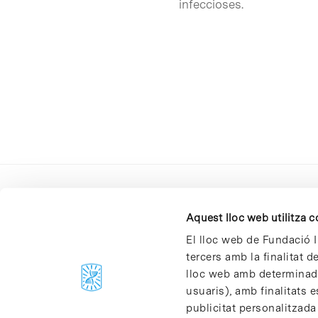
infeccioses.
Aquest lloc web utilitza 
El lloc web de Fundació I
tercers amb la finalitat 
lloc web amb determinades
C/Baldiri Reixac, 4-12 i 15
usuaris), amb finalitats e
08028 Barcelona
publicitat personalitzada
T. 934 02 90 60