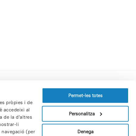
Perfil del contractant
Permet-les totes
es pròpies i de
Política de privacitat
è accedeixi al
Avís Legal
Personalitza
 de la d'altres
Política de cookies
ostrar-li
Patrons i patrocinadors
Denega
e navegació (per
Borsa de treball