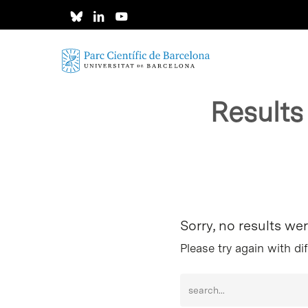
Skip
to
main
content
Results
Intro per buscar o ESC per tancar
Sorry, no results we
Please try again with di