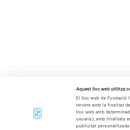
Aquest lloc web utilitza 
El lloc web de Fundació I
tercers amb la finalitat 
lloc web amb determinades
C/Baldiri Reixac, 4-12 i 15
usuaris), amb finalitats e
08028 Barcelona
publicitat personalitzada
T. 934 02 90 60