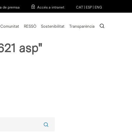
Menu
a de premsa
Accés a intranet
CAT
|
ESP
|
ENG
search
Comunitat
RESSÒ
Sostenibilitat
Transparència
621 asp"