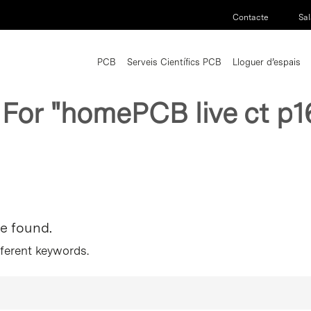
Contacte
Sal
PCB
Serveis Científics PCB
Lloguer d’espais
 For
"homePCB live ct p1
re found.
fferent keywords.