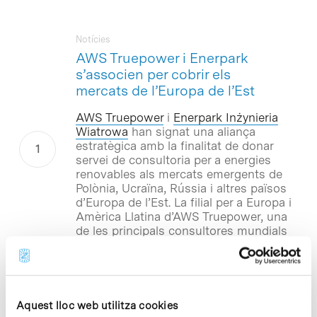
Notícies
AWS Truepower i Enerpark
s’associen per cobrir els
mercats de l’Europa de l’Est
AWS Truepower
i
Enerpark Inżynieria
Wiatrowa
han signat una aliança
estratègica amb la finalitat de donar
servei de consultoria per a energies
renovables als mercats emergents de
Polònia, Ucraïna, Rússia i altres països
d’Europa de l’Est. La filial per a Europa i
Amèrica Llatina d’AWS Truepower, una
de les principals consultores mundials
en el camp d’energies renovables, té la
seva seu al Parc Científic de Barcelona.
Notícies
Aquest lloc web utilitza cookies