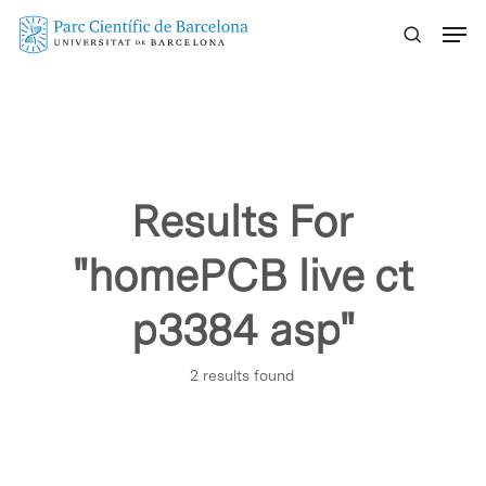
Skip
Menu
to
main
content
Results For
"homePCB live ct
p3384 asp"
2 results found