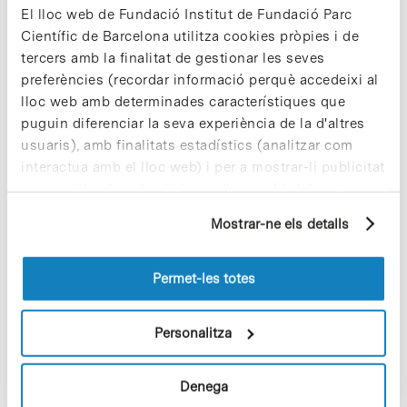
Acord entre AWS Truepower i
El lloc web de Fundació Institut de Fundació Parc
Aires Renewables per cobrir el
Científic de Barcelona utilitza cookies pròpies i de
mercat de l’Argentina, Xile i
tercers amb la finalitat de gestionar les seves
Uruguai
preferències (recordar informació perquè accedeixi al
lloc web amb determinades característiques que
La multinacional nord-americana
AWS
Truepower
i la consultora italo-argentina
puguin diferenciar la seva experiència de la d'altres
Aires Renewables
van signar el
usuaris), amb finalitats estadístics (analitzar com
proppassat 30 de juliol un acord
interactua amb el lloc web) i per a mostrar-li publicitat
estratègic de col·laboració amb la
personalitzada sobre la base d'un perfil elaborat a
finalitat de cobrir les necessitats de
partir dels seus hàbits de navegació (per exemple,
consultoria en energies renovables a
Mostrar-ne els detalls
l’Argentina, Xile i Uruguai. Amb aquesta
pàgines visitades). Per a obtenir més informació sobre
aliança ambdues companyies
les cookies pot consultar la
Política de cookies
del
estableixen els pilars per donar resposta
lloc web.
Permet-les totes
a la creixent demanda de serveis de
consultoria i suport en el
desenvolupament de parcs eòlics als
Personalitza
tres països. La filial per a Europa i
Amèrica Llatina d’AWS Truepower, una
de les principals consultores mundials
Denega
en el camp d’energies renovables, té la