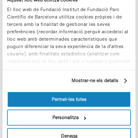
El lloc web de Fundació Institut de Fundació Parc
Científic de Barcelona utilitza cookies pròpies i de
tercers amb la finalitat de gestionar les seves
preferències (recordar informació perquè accedeixi al
lloc web amb determinades característiques que
puguin diferenciar la seva experiència de la d'altres
usuaris), amb finalitats estadístics (analitzar com
interactua amb el lloc web) i per a mostrar-li publicitat
personalitzada sobre la base d'un perfil elaborat a
partir dels seus hàbits de navegació (per exemple,
Mostrar-ne els detalls
pàgines visitades). Per a obtenir més informació sobre
les cookies pot consultar la
Política de cookies
del
lloc web.
Permet-les totes
C/Baldiri Reixac, 4-12 i 15
08028 Barcelona
Personalitza
T. 934 02 90 60
Denega