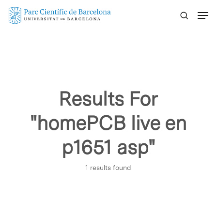
Skip
Menu
to
main
content
Results For
"homePCB live en
p1651 asp"
1 results found