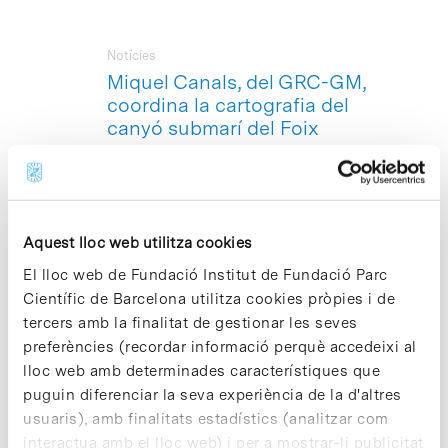
Notícies
Miquel Canals, del GRC-GM,
coordina la cartografia del
canyó submarí del Foix
Cartografiar el fons marí i estudiar el
funcionament dels ecosistemes marins
a la Mediterrània és part dels objectius
de la campanya científica de geologia
Aquest lloc web utilitza cookies
marina que coordina –a bord del Buc
d’Investigació Oceanogràfica
El lloc web de Fundació Institut de Fundació Parc
Hespèrides– Miquel Canals, cap del
Científic de Barcelona utilitza cookies pròpies i de
Grup de Recerca Consolidat en
tercers amb la finalitat de gestionar les seves
Geociències Marines (
GRC-GM
) de la
Universitat de Barcelona, i també amb
preferències (recordar informació perquè accedeixi al
seu al Parc Científic Barcelona. En el
lloc web amb determinades característiques que
marc d’aquesta campanya científica, del
puguin diferenciar la seva experiència de la d'altres
4 al 8 d’octubre el vaixell oceanogràfic
usuaris), amb finalitats estadístics (analitzar com
es dirigirà cap a les costes de
interactua amb el lloc web) i per a mostrar-li publicitat
Castelldefels, el Garraf, Sitges i Vilanova