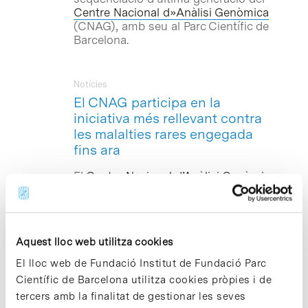
Centre Nacional d»Anàlisi Genòmica
(CNAG), amb seu al Parc Científic de
Barcelona.
Notícies
El CNAG participa en la
iniciativa més rellevant contra
les malalties rares engegada
fins ara
El
Centre Nacional d’Anàlisi Genòmica
(CNAG)
–amb seu al Parc Científic de
Barcelona– és un dels 70 centres
europeus que participaran en els
projectes més emblemàtics del
Aquest lloc web utilitza cookies
Consorci Internacional de Recerca en
Malalties Rares (
IRDiRC
), que
El lloc web de Fundació Institut de Fundació Parc
s’engeguen a Barcelona aquest mes de
Científic de Barcelona utilitza cookies pròpies i de
gener amb l’objectiu de desenvolupar
tercers amb la finalitat de gestionar les seves
noves eines de diagnòstic i tractaments