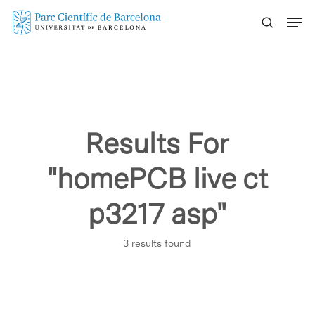
Skip
Menu
to
main
content
Results For
"homePCB live ct
p3217 asp"
3 results found