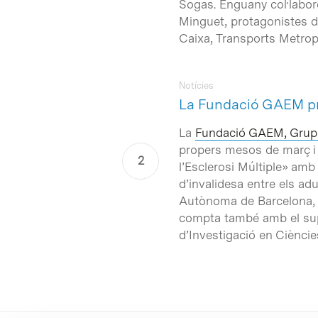
Sogas. Enguany col·labore
Minguet, protagonistes d
Caixa, Transports Metropo
Notícies
La Fundació GAEM prom
La
Fundació GAEM, Grup d
propers mesos de març i a
l’Esclerosi Múltiple» amb
d’invalidesa entre els adu
Autònoma de Barcelona, l
compta també amb el supor
d’Investigació en Cièncie