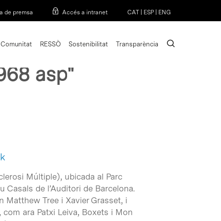
Menu
a de premsa
Accés a intranet
CAT
|
ESP
|
ENG
search
Comunitat
RESSÒ
Sostenibilitat
Transparència
968 asp"
ck
lerosi Múltiple), ubicada al Parc
au Casals de l’Auditori de Barcelona.
an Matthew Tree i Xavier Grasset, i
s, com ara Patxi Leiva, Boxets i Mon