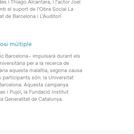
s i Thiago Alcantara, i l’actor Joel
b el suport de l’Obra Social La
t de Barcelona i L’Auditori
osi múltiple
fic Barcelona– impulsarà durant els
versitària per a la recerca de
tària aquesta malaltia, segona causa
 participants són: la Universitat
e Barcelona. Aquesta campanya
 i Pujol, la Fundació Institut
la Generalitat de Catalunya.