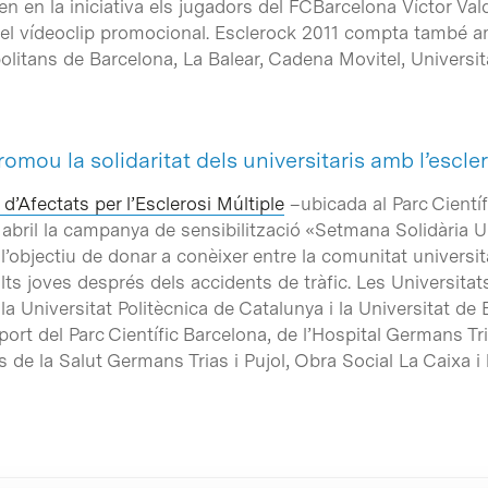
n en la iniciativa els jugadors del FCBarcelona Víctor Valdé
el vídeoclip promocional. Esclerock 2011 compta també am
litans de Barcelona, La Balear, Cadena Movitel, Universita
ou la solidaritat dels universitaris amb l’escler
’Afectats per l’Esclerosi Múltiple
–ubicada al Parc Cientí
bril la campanya de sensibilització «Setmana Solidària Uni
 l’objectiu de donar a conèixer entre la comunitat universi
lts joves després dels accidents de tràfic. Les Universitats
a Universitat Politècnica de Catalunya i la Universitat d
t del Parc Científic Barcelona, de l’Hospital Germans Trias
s de la Salut Germans Trias i Pujol, Obra Social La Caixa i 