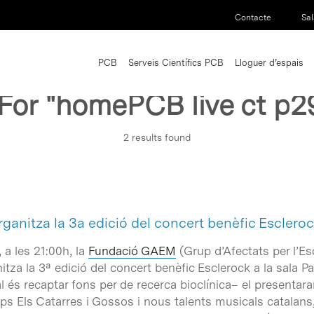
Contacte
Sal
PCB
Serveis Científics PCB
Lloguer d’espais
 For
"homePCB live ct p2
2 results found
anitza la 3a edició del concert benèfic Esclero
 a les 21:00h, la
Fundació GAEM
(Grup d’Afectats per l’Esc
itza la 3ª edició del concert benèfic Esclerock a la sala P
ual és recaptar fons per de recerca bioclínica– el presentar
rups Els Catarres i Gossos i nous talents musicals catalan