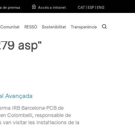
Menu
a de premsa
Accés a intranet
CAT
|
ESP
|
ENG
search
Comunitat
RESSÒ
Sostenibilitat
Transparència
279 asp"
tal Avançada
taforma IRB Barcelona-PCB de
ien Colombelli, responsable de
 van visitar les instal·lacions de la