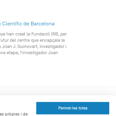
c Científic de Barcelona
unya han creat la Fundació IRB, per
 futur del centre que encapçala la
a Joan J. Guinovart, investigador i
va etapa, l’investigador Joan
Perfil del contractant
Permet-les totes
es pròpies i de
Política de privacitat