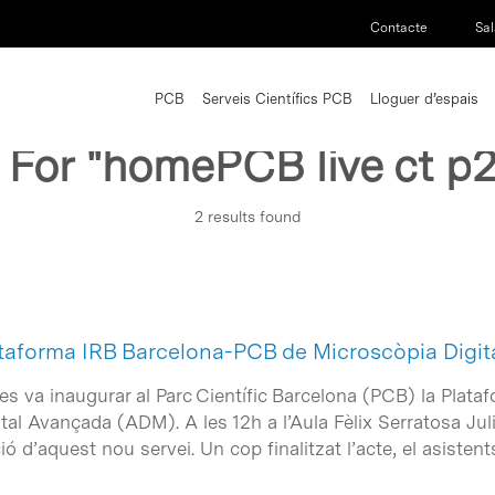
Contacte
Sal
PCB
Serveis Científics PCB
Lloguer d’espais
 For
"homePCB live ct p
2 results found
ataforma IRB Barcelona-PCB de Microscòpia Digi
, es va inaugurar al Parc Científic Barcelona (PCB) la Pla
tal Avançada (ADM). A les 12h a l’Aula Fèlix Serratosa Jul
ó d’aquest nou servei. Un cop finalitzat l’acte, el asistents