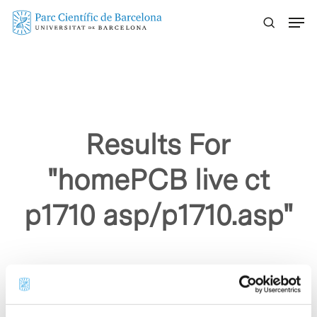
Skip
Menu
to
main
content
Results For
"homePCB live ct
p1710 asp/p1710.asp"