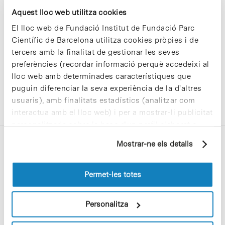
Sorry, no results were found.
Aquest lloc web utilitza cookies
Please try again with different keywords.
El lloc web de Fundació Institut de Fundació Parc
Científic de Barcelona utilitza cookies pròpies i de
tercers amb la finalitat de gestionar les seves
preferències (recordar informació perquè accedeixi al
lloc web amb determinades característiques que
puguin diferenciar la seva experiència de la d'altres
usuaris), amb finalitats estadístics (analitzar com
interactua amb el lloc web) i per a mostrar-li publicitat
personalitzada sobre la base d'un perfil elaborat a
partir dels seus hàbits de navegació (per exemple,
Mostrar-ne els detalls
pàgines visitades). Per a obtenir més informació sobre
les cookies pot consultar la
Política de cookies
del
lloc web.
Permet-les totes
C/Baldiri Reixac, 4-12 i 15
Personalitza
08028 Barcelona
T. 934 02 90 60