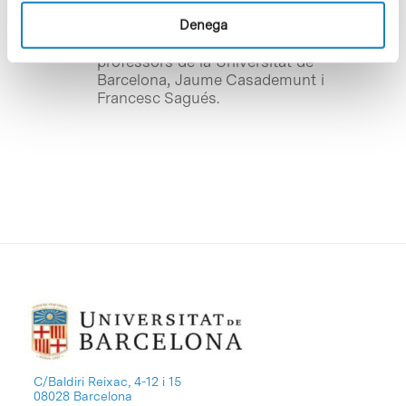
GROUP
) –que forma part de la unitat
Co.S.Mo. LAB (Computer Simulation &
Denega
Modeling) ubicada al PCB– i els
professors de la Universitat de
Barcelona, Jaume Casademunt i
Francesc Sagués.
C/Baldiri Reixac, 4-12 i 15
08028 Barcelona