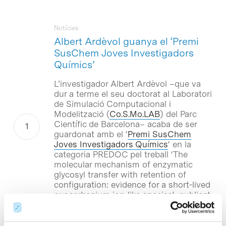
Notícies
Albert Ardèvol guanya el ‘Premi
SusChem Joves Investigadors
Químics’
L’investigador Albert Ardèvol –que va
dur a terme el seu doctorat al Laboratori
de Simulació Computacional i
Modelització (
Co.S.Mo.LAB
) del Parc
Científic de Barcelona– acaba de ser
guardonat amb el ‘
Premi SusChem
Joves Investigadors Químics
‘ en la
categoria PREDOC pel treball ‘
The
molecular mechanism of enzymatic
glycosyl transfer with retention of
configuration: evidence for a short-lived
oxocarbenium ion-like species
‘, publicat
en 2011 a Angewandte Chemie (
DOI:
10.1002/anie.201104623
), una de les
més prestigioses revistes de química.