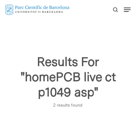
Skip
Menu
to
main
content
Results For
"homePCB live ct
p1049 asp"
2 results found