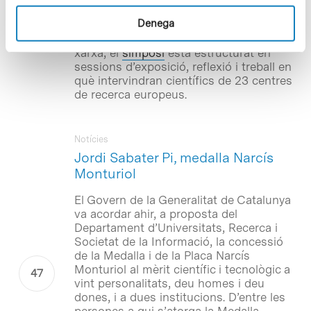
d’excel·lència europea
Nano2Life
.
Denega
Organitzat pel Parc Científic de
Barcelona (PCB) com a membre de la
xarxa, el
simposi
està estructurat en
sessions d’exposició, reflexió i treball en
què intervindran científics de 23 centres
de recerca europeus.
Notícies
Jordi Sabater Pi, medalla Narcís
Monturiol
El Govern de la Generalitat de Catalunya
va acordar ahir, a proposta del
Departament d’Universitats, Recerca i
Societat de la Informació, la concessió
de la Medalla i de la Placa Narcís
Monturiol al mèrit científic i tecnològic a
vint personalitats, deu homes i deu
dones, i a dues institucions. D’entre les
persones a qui s’atorga la Medalla