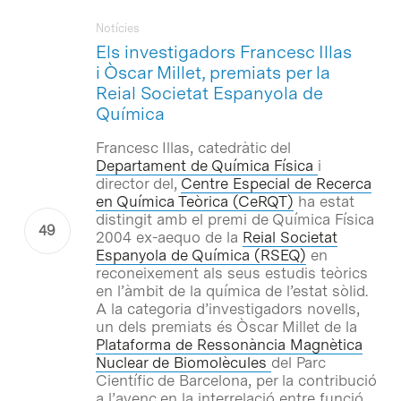
Notícies
Els investigadors Francesc Illas
i Òscar Millet, premiats per la
Reial Societat Espanyola de
Química
Francesc Illas, catedràtic del
Departament de Química Física
i
director del,
Centre Especial de Recerca
en Química Teòrica (CeRQT)
ha estat
distingit amb el premi de Química Física
2004
ex-aequo
de la
Reial Societat
Espanyola de Química (RSEQ)
en
reconeixement als seus estudis teòrics
en l’àmbit de la química de l’estat sòlid.
A la categoria d’investigadors novells,
un dels premiats és Òscar Millet de la
Plataforma de Ressonància Magnètica
Nuclear de Biomolècules
del Parc
Científic de Barcelona, per la contribució
a l’avenç en la interrelació entre funció,