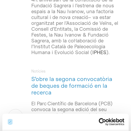
Fundació Sagrera i l’estrena de nous
espais a la Nau Ivanow, una factoria
cultural i de nova creació– va estar
organitzat per l’Associació de Veïns, el
Consell d’Entitats, la Comissió de
Festes, la Nau Ivanow & Fundació
Sagrera, amb la col·laboració de
l’Institut Català de Paleoecologia
Humana i Evolució Social (
IPHES
).
Notícies
S’obre la segona convocatòria
de beques de formació en la
recerca
El Parc Científic de Barcelona (PCB)
convoca la segona edició del seu
programa de beques predoctorals, que
té com a objectiu promoure la formació
d‘investigadors. Aquesta beca, que té