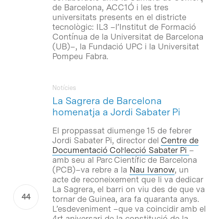
de Barcelona, ACC1Ó i les tres
universitats presents en el districte
tecnològic: IL3 –l’Institut de Formació
Contínua de la Universitat de Barcelona
(UB)–, la Fundació UPC i la Universitat
Pompeu Fabra.
Notícies
La Sagrera de Barcelona
homenatja a Jordi Sabater Pi
El proppassat diumenge 15 de febrer
Jordi Sabater Pi, director del
Centre de
Documentació Col·lecció Sabater Pi
–
amb seu al Parc Científic de Barcelona
(PCB)–va rebre a la
Nau Ivanow
, un
acte de reconeixement que li va dedicar
La Sagrera, el barri on viu des de que va
tornar de Guinea, ara fa quaranta anys.
L’esdeveniment –que va coincidir amb el
4rt aniversari de la constitució de la