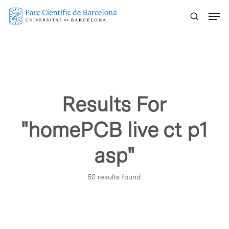
Skip
Menu
to
main
content
Results For
"homePCB live ct p1
asp"
50 results found