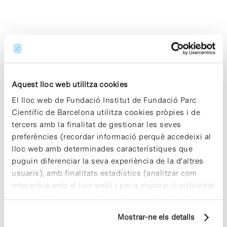
Notícies
El Parc Científic de Barcelona
publica el llibre de Tarifes 2014
Aquest lloc web utilitza cookies
Com a continuació de la política
El lloc web de Fundació Institut de Fundació Parc
iniciada ara fa uns mesos amb l’objectiu
Científic de Barcelona utilitza cookies pròpies i de
de millorar la visibilitat de les seves
tercers amb la finalitat de gestionar les seves
tarifes en un marc de transparència, el
preferències (recordar informació perquè accedeixi al
Parc Científic de Barcelona (PCB) ha
publicat el llibre de Tarifes 2014 on es
lloc web amb determinades característiques que
recullen els preus dels lloguers, dels
puguin diferenciar la seva experiència de la d'altres
serveis científics i tecnològics i de la
usuaris), amb finalitats estadístics (analitzar com
resta de serveis que el PCB posa a
interactua amb el lloc web) i per a mostrar-li publicitat
l’abast de tots els seus clients i usuaris.
personalitzada sobre la base d'un perfil elaborat a
partir dels seus hàbits de navegació (per exemple,
Mostrar-ne els detalls
pàgines visitades). Per a obtenir més informació sobre