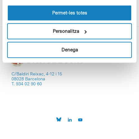
les cookies pot consultar la
Política de cookies
del
lloc web.
Permet-les totes
Personalitza
Denega
C/Baldiri Reixac, 4-12 i 15
08028 Barcelona
T. 934 02 90 60