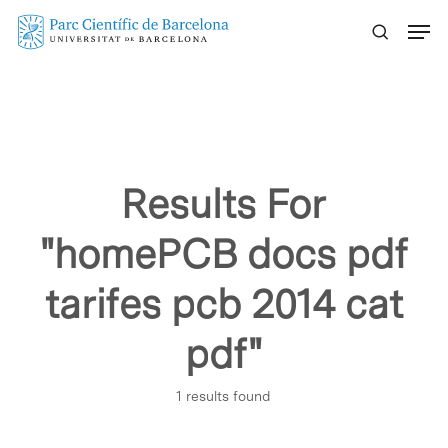
Skip
Menu
to
main
content
Results For
"homePCB docs pdf
tarifes pcb 2014 cat
pdf"
1 results found