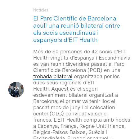
Notícies
El Parc Científic de Barcelona
acull una reunió bilateral entre
els socis escandinaus i
espanyols d’EIT Health
Més de 60 persones de 42 socis d’EIT
Health vinguts d’Espanya i Escandinàvia
es van reunir divendres passat al Parc
Científic de Barcelona (PCB) en una
trobada bilateral
organitzada per les
dues seus regionals d’EIT
Health. Aquest és el segon
esdeveniment bilateral organitzat a
Barcelona; ​​el primer va tenir lloc el
passat mes de juny i el colocation
center (CLC) convidat va ser el
francès. L’EIT Health compta amb nodes
a Espanya, França, Regne Unit-Irlanda,
Bèlgica-Països Baixos, Suècia i
Escandinàvia. El node espanyol –