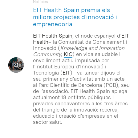
Notícies
EIT Health Spain premia els
millors projectes d’innovació i
emprenedoria
EIT Health Spain
, el node espanyol d’
EIT
Health
– la Comunitat de Coneixement i
Innovació (
Knowledge and Innovation
Community
,
KIC
) en vida saludable i
envelliment actiu impulsada per
l’Institut Europeu d’Innovació i
Tecnologia (
EIT
)– va tancar dijous el
seu primer any d’activitat amb un acte
al Parc Científic de Barcelona (PCB), seu
de l’associació. EIT Health Spain aplega
actualment 18 entitats públiques i
privades capdavanteres a les tres àrees
del triangle de la innovació: recerca,
educació i creació d’empreses en el
sector salut.