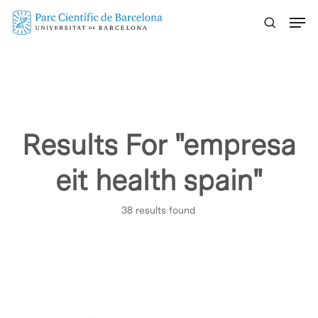
Skip
Menu
to
main
content
Results For
"empresa
eit health spain"
38 results found