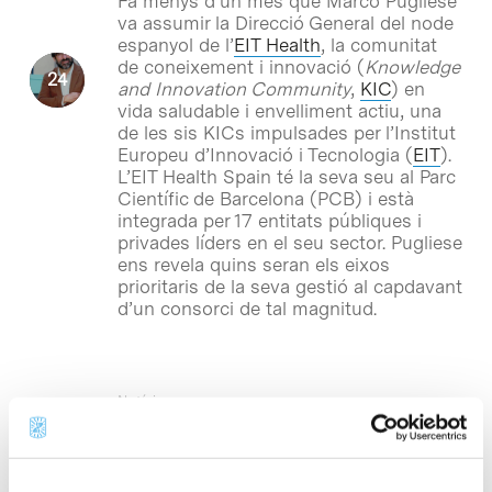
Fa menys d’un mes que Marco Pugliese
va assumir la Direcció General del node
espanyol de l’
EIT Health
, la comunitat
de coneixement i innovació (
Knowledge
and Innovation Community
,
KIC
) en
vida saludable i envelliment actiu, una
de les sis KICs impulsades per l’Institut
Europeu d’Innovació i Tecnologia (
EIT
).
L’EIT Health Spain té la seva seu al Parc
Científic de Barcelona (PCB) i està
integrada per 17 entitats públiques i
privades líders en el seu sector. Pugliese
ens revela quins seran els eixos
prioritaris de la seva gestió al capdavant
d’un consorci de tal magnitud.
Notícies
L’EIT Health organitza la
Summer School ‘Innovation &
Business’ a Dublin i Barcelona