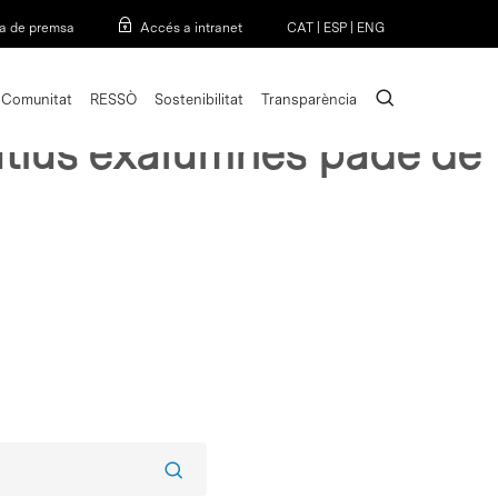
Menu
a de premsa
Accés a intranet
CAT
|
ESP
|
ENG
search
Comunitat
RESSÒ
Sostenibilitat
Transparència
cutius exalumnes pade de