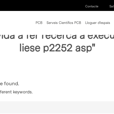
Contacte
Sal
PCB
Serveis Científics PCB
Lloguer d’espais
vida a fer recerca a exe
liese p2252 asp"
re found.
fferent keywords.