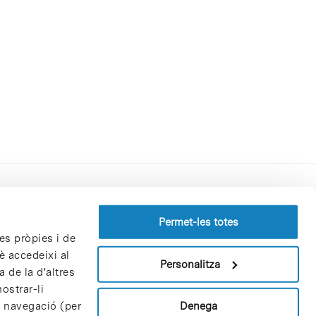
Perfil del contractant
Permet-les totes
es pròpies i de
Política de privacitat
è accedeixi al
Avís Legal
Personalitza
 de la d'altres
Política de cookies
ostrar-li
Patrons i patrocinadors
Denega
e navegació (per
Borsa de treball