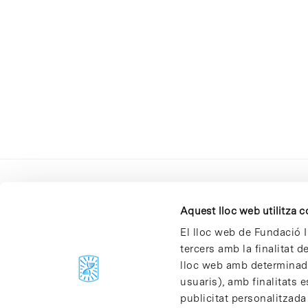
Aquest lloc web utilitza 
El lloc web de Fundació I
tercers amb la finalitat 
lloc web amb determinades
C/Baldiri Reixac, 4-12 i 15
usuaris), amb finalitats e
08028 Barcelona
publicitat personalitzada
T. 934 02 90 60