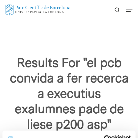
Skip
Menu
to
main
content
Results For
"el pcb
convida a fer recerca
a executius
exalumnes pade de
liese p200 asp"