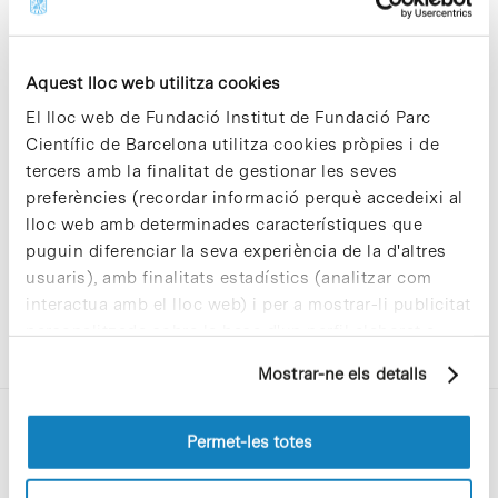
Aquest lloc web utilitza cookies
El lloc web de Fundació Institut de Fundació Parc
Sorry, no results were found.
Científic de Barcelona utilitza cookies pròpies i de
Please try again with different keywords.
tercers amb la finalitat de gestionar les seves
preferències (recordar informació perquè accedeixi al
lloc web amb determinades característiques que
puguin diferenciar la seva experiència de la d'altres
usuaris), amb finalitats estadístics (analitzar com
interactua amb el lloc web) i per a mostrar-li publicitat
personalitzada sobre la base d'un perfil elaborat a
partir dels seus hàbits de navegació (per exemple,
Mostrar-ne els detalls
pàgines visitades). Per a obtenir més informació sobre
les cookies pot consultar la
Política de cookies
del
lloc web.
Permet-les totes