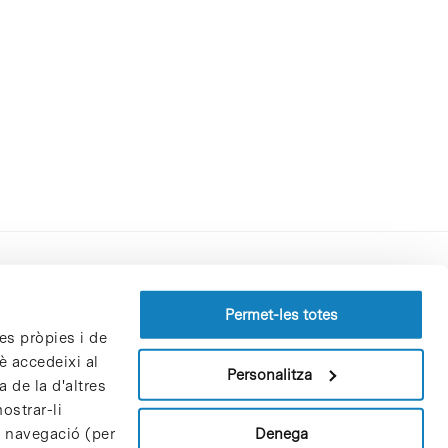
Perfil del contractant
Permet-les totes
es pròpies i de
Política de privacitat
è accedeixi al
Avís Legal
Personalitza
 de la d'altres
Política de cookies
ostrar-li
Patrons i patrocinadors
Denega
e navegació (per
Borsa de treball