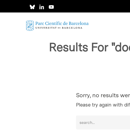
Skip
to
main
content
Results For
"do
Intro per buscar o ESC per tancar
Sorry, no results we
Please try again with di