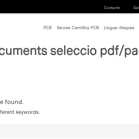
Contacte
Sal
PCB
Serveis Científics PCB
Lloguer d’espais
cuments seleccio pdf/p
re found.
fferent keywords.