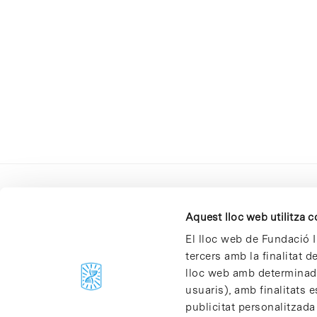
Aquest lloc web utilitza 
El lloc web de Fundació I
tercers amb la finalitat 
lloc web amb determinades
C/Baldiri Reixac, 4-12 i 15
usuaris), amb finalitats e
08028 Barcelona
publicitat personalitzada
T. 934 02 90 60