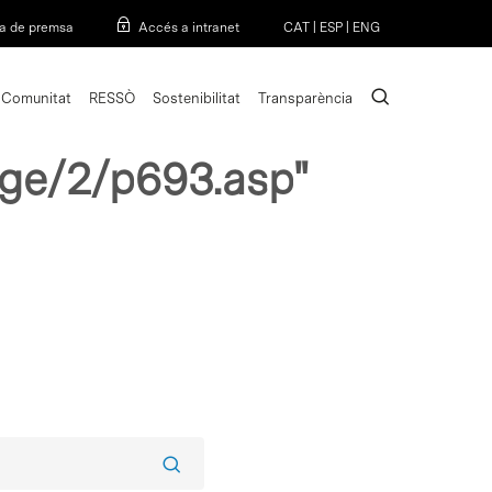
Menu
a de premsa
Accés a intranet
CAT
|
ESP
|
ENG
search
Comunitat
RESSÒ
Sostenibilitat
Transparència
age/2/p693.asp"