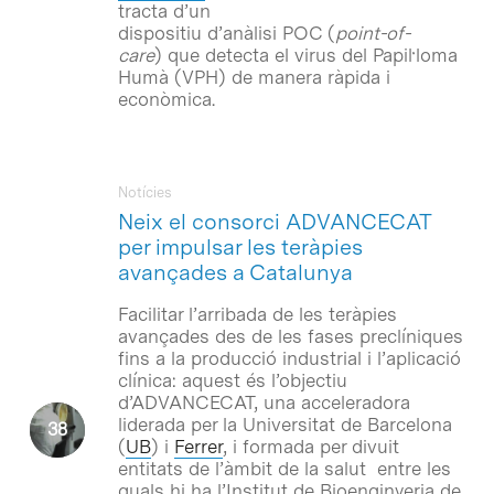
tracta d’un
dispositiu d’anàlisi POC (
point-of-
care
) que detecta el virus del Papil·loma
Humà (VPH) de manera ràpida i
econòmica.
Notícies
Neix el consorci ADVANCECAT
per impulsar les teràpies
avançades a Catalunya
Facilitar l’arribada de les teràpies
avançades des de les fases preclíniques
fins a la producció industrial i l’aplicació
clínica: aquest és l’objectiu
d’ADVANCECAT, una acceleradora
liderada per la Universitat de Barcelona
(
UB
) i
Ferrer
, i formada per divuit
entitats de l’àmbit de la salut entre les
quals hi ha l’Institut de Bioenginyeria de