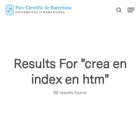
Skip
Menu
to
main
content
Results For
"crea en
index en htm"
88 results found