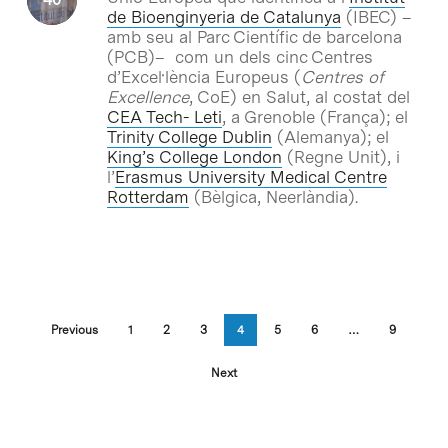
de Bioenginyeria de Catalunya
(IBEC) –
amb seu al Parc Científic de barcelona
(PCB)– com un dels cinc Centres
d’Excel·lència Europeus (
Centres of
Excellence
, CoE) en Salut, al costat del
CEA Tech- Leti
, a Grenoble (França); el
Trinity College Dublin
(Alemanya); el
King’s College London
(Regne Unit), i
l’
Erasmus University Medical Centre
Rotterdam
(Bèlgica, Neerlàndia).
Previous
1
2
3
4
5
6
…
9
Next