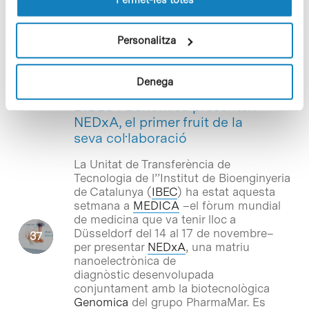
tesi doctoral al si de l’Institut de
Recerca Biomèdica (
IRB Barcelona
) en
el PCB.
Personalitza
Denega
Notícies
L’IBEC i Genomica presenten
NEDxA, el primer fruit de la
seva col·laboració
La Unitat de Transferència de
Tecnologia de l’’Institut de Bioenginyeria
de Catalunya (
IBEC
) ha estat aquesta
setmana a
MEDICA
–el fòrum mundial
de medicina que va tenir lloc a
Düsseldorf del 14 al 17 de novembre–
per presentar
NEDxA
, una matriu
nanoelectrònica de
diagnòstic desenvolupada
conjuntament amb la biotecnològica
Genomica
del grupo PharmaMar. Es