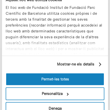
El lloc web de Fundació Institut de Fundació Parc
Científic de Barcelona utilitza cookies pròpies i de
tercers amb la finalitat de gestionar les seves
preferències (recordar informació perquè accedeixi al
lloc web amb determinades característiques que
puguin diferenciar la seva experiència de la d'altres
usuaris), amb finalitats estadístics (analitzar com
interactua amb el lloc web) i per a mostrar-li publicitat
personalitzada sobre la base d'un perfil elaborat a
partir dels seus hàbits de navegació (per exemple,
Mostrar-ne els detalls
pàgines visitades). Per a obtenir més informació sobre
les cookies pot consultar la
Política de cookies
del
lloc web.
Permet-les totes
C/Baldiri Reixac, 4-12 i 15
08028 Barcelona
Personalitza
T. 934 02 90 60
Denega