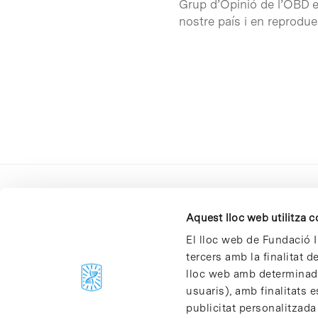
Grup d’Opinió de l’OBD el
nostre país i en reproduei
Aquest lloc web utilitza 
El lloc web de Fundació I
tercers amb la finalitat 
lloc web amb determinades
C/Baldiri Reixac, 4-12 i 15
usuaris), amb finalitats e
08028 Barcelona
publicitat personalitzada
T. 934 02 90 60