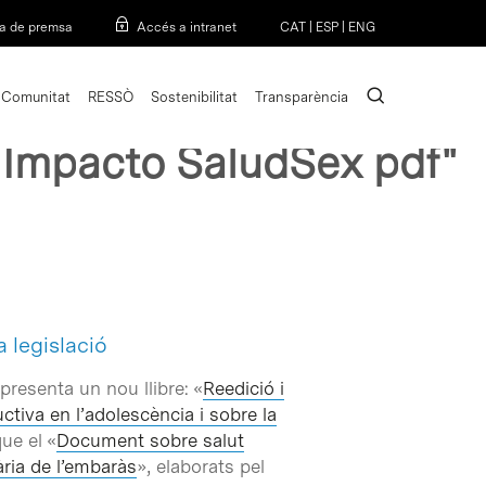
Menu
a de premsa
Accés a intranet
CAT
|
ESP
|
ENG
search
Comunitat
RESSÒ
Sostenibilitat
Transparència
 Impacto SaludSex pdf"
 legislació
resenta un nou llibre: «
Reedició i
tiva en l’adolescència i sobre la
ue el «
Document sobre salut
ria de l’embaràs
», elaborats pel