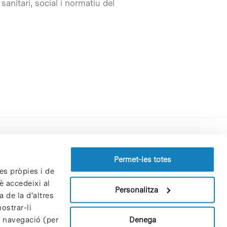
anitari, social i normatiu del
Perfil del contractant
Permet-les totes
es pròpies i de
Política de privacitat
è accedeixi al
Avís Legal
Personalitza
 de la d'altres
Política de cookies
ostrar-li
Patrons i patrocinadors
Denega
e navegació (per
Borsa de treball