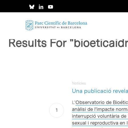
Skip
to
main
content
Results For
"bioeticai
Intro per buscar o ESC per tancar
Notícies
Una publicació revela
L’
Observatorio de Bioéti
anàlisi de l’impacte norm
interrupció voluntària de
sexual i reproductiva en 