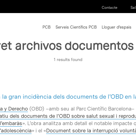
Contacte
Sal
PCB
Serveis Científics PCB
Lloguer d’espais
dret archivos documentos
1 results found
 la gran incidència dels documents de l’OBD en la
ca y Derecho
(OBD) –amb seu al Parc Científic Barcelona– p
atiu dels documents de l’OBD sobre salut sexual i reproduc
 l’embaràs
». L’obra analitza amb detall el notable impacte q
l’adolescència
» i el «
Document sobre la interrupció voluntà