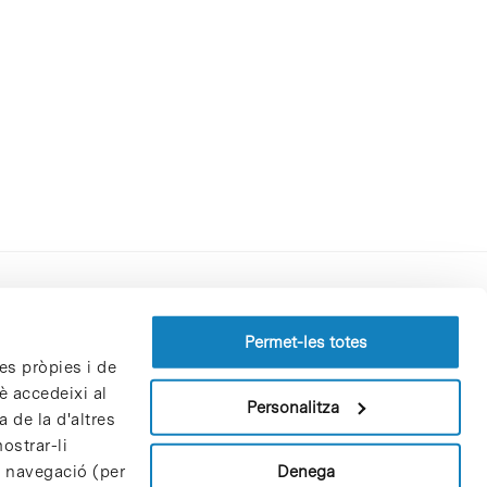
Perfil del contractant
Permet-les totes
es pròpies i de
Política de privacitat
è accedeixi al
Avís Legal
Personalitza
 de la d'altres
Política de cookies
ostrar-li
Patrons i patrocinadors
Denega
e navegació (per
Borsa de treball