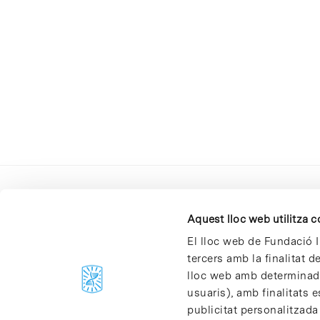
Aquest lloc web utilitza 
El lloc web de Fundació I
tercers amb la finalitat 
lloc web amb determinades
C/Baldiri Reixac, 4-12 i 15
usuaris), amb finalitats e
08028 Barcelona
publicitat personalitzada
T. 934 02 90 60