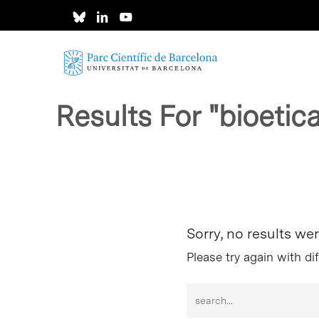
Skip
to
main
content
Results For
"bioetic
Intro per buscar o ESC per tancar
Sorry, no results we
Please try again with di