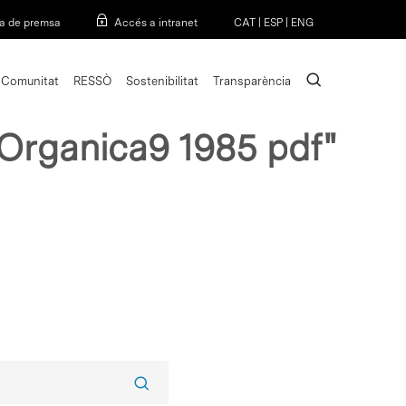
Menu
a de premsa
Accés a intranet
CAT
|
ESP
|
ENG
search
Comunitat
RESSÒ
Sostenibilitat
Transparència
 Organica9 1985 pdf"