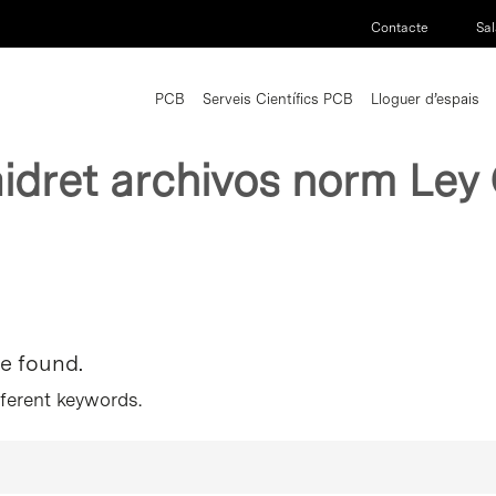
Contacte
Sal
PCB
Serveis Científics PCB
Lloguer d’espais
aidret archivos norm Ley
re found.
fferent keywords.