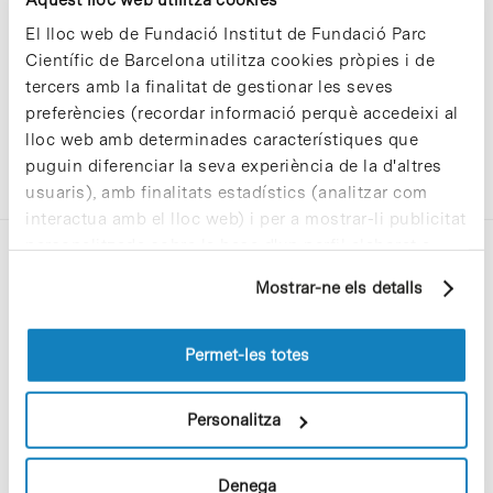
El lloc web de Fundació Institut de Fundació Parc
Científic de Barcelona utilitza cookies pròpies i de
tercers amb la finalitat de gestionar les seves
preferències (recordar informació perquè accedeixi al
lloc web amb determinades característiques que
puguin diferenciar la seva experiència de la d'altres
usuaris), amb finalitats estadístics (analitzar com
interactua amb el lloc web) i per a mostrar-li publicitat
personalitzada sobre la base d'un perfil elaborat a
partir dels seus hàbits de navegació (per exemple,
Mostrar-ne els detalls
pàgines visitades). Per a obtenir més informació sobre
les cookies pot consultar la
Política de cookies
del
lloc web.
Permet-les totes
C/Baldiri Reixac, 4-12 i 15
08028 Barcelona
Personalitza
T. 934 02 90 60
Denega