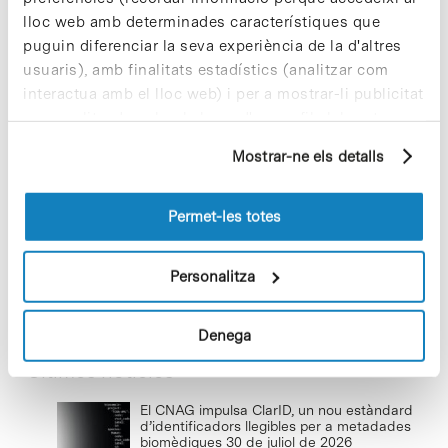
lloc web amb determinades característiques que
puguin diferenciar la seva experiència de la d'altres
usuaris), amb finalitats estadístics (analitzar com
Cuidar el territori és sostenibilitat
interactua amb el lloc web) i per a mostrar-li publicitat
29 de juliol de 2026
personalitzada sobre la base d'un perfil elaborat a
partir dels seus hàbits de navegació (per exemple,
Mostrar-ne els detalls
pàgines visitades). Per a obtenir més informació sobre
les cookies pot consultar la
Política de cookies
del
Baixar el ritme per reconnectar i
lloc web.
Permet-les totes
créixer
22 de juliol de 2026
Personalitza
Denega
Últimes notícies
El CNAG impulsa ClarID, un nou estàndard
d’identificadors llegibles per a metadades
biomèdiques
30 de juliol de 2026