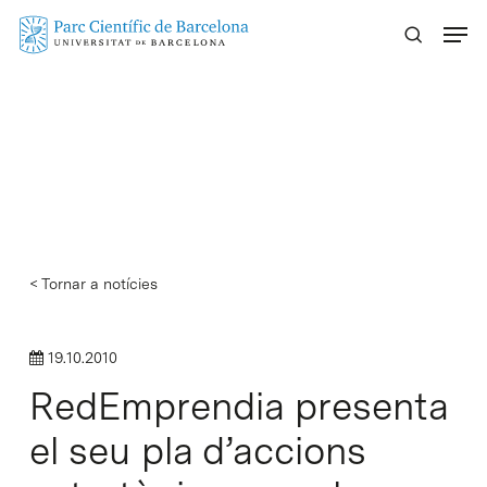
Skip
Menu
to
main
content
< Tornar a notícies
19.10.2010
RedEmprendia presenta
el seu pla d’accions