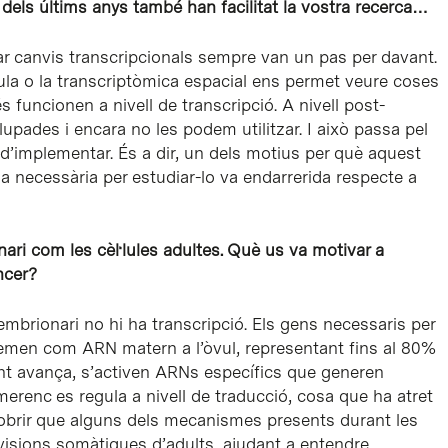
dels últims anys també han facilitat la vostra recerca…
iar canvis transcripcionals sempre van un pas per davant.
lula o la transcriptòmica espacial ens permet veure coses
funcionen a nivell de transcripció. A nivell post-
pades i encara no les podem utilitzar. I això passa pel
’implementar. És a dir, un dels motius per què aquest
a necessària per estudiar-lo va endarrerida respecte a
ri com les cèl·lules adultes. Què us va motivar a
ncer?
brionari no hi ha transcripció. Els gens necessaris per
zemen com ARN matern a l’òvul, representant fins al 80%
t avança, s’activen ARNs específics que generen
erenc es regula a nivell de traducció, cosa que ha atret
cobrir que alguns dels mecanismes presents durant les
ivisions somàtiques d’adults, ajudant a entendre