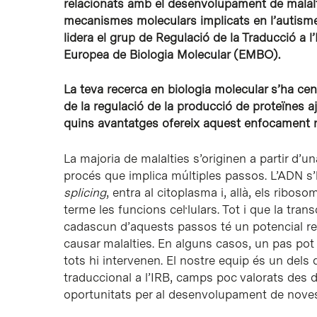
relacionats amb el desenvolupament de malalt
mecanismes moleculars implicats en l’autisme
lidera el grup de Regulació de la Traducció a 
Europea de Biologia Molecular (EMBO).
La teva recerca en biologia molecular s’ha cen
de la regulació de la producció de proteïnes aj
quins avantatges ofereix aquest enfocament r
La majoria de malalties s’originen a partir d’u
procés que implica múltiples passos. L’ADN s
splicing
, entra al citoplasma i, allà, els ribo
terme les funcions cel·lulars. Tot i que la tra
cadascun d’aquests passos té un potencial reg
causar malalties. En alguns casos, un pas pot
tots hi intervenen. El nostre equip és un dels 
traduccional a l’IRB, camps poc valorats des d
oportunitats per al desenvolupament de noves