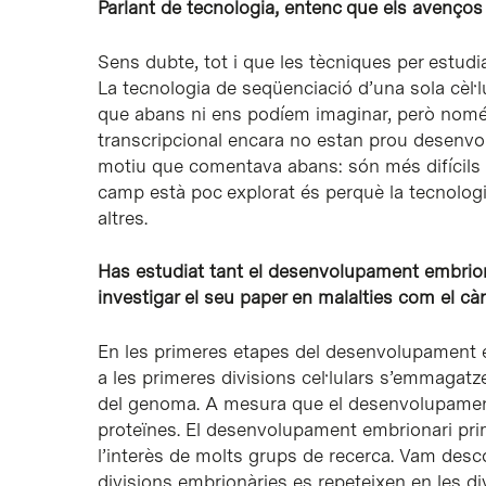
Parlant de tecnologia, entenc que els avenços 
Sens dubte, tot i que les tècniques per estud
La tecnologia de seqüenciació d’una sola cèl·
que abans ni ens podíem imaginar, però només 
transcripcional encara no estan prou desenvolu
motiu que comentava abans: són més difícils d
camp està poc explorat és perquè la tecnologi
altres.
Has estudiat tant el desenvolupament embriona
investigar el seu paper en malalties com el cà
En les primeres etapes del desenvolupament em
a les primeres divisions cel·lulars s’emmagat
del genoma. A mesura que el desenvolupamen
proteïnes. El desenvolupament embrionari prim
l’interès de molts grups de recerca. Vam des
divisions embrionàries es repeteixen en les d