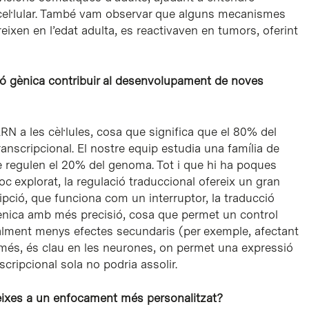
cel·lular. També vam observar que alguns mecanismes
xen en l’edat adulta, es reactivaven en tumors, oferint
ció gènica contribuir al desenvolupament de noves
N a les cèl·lules, cosa que significa que el 80% del
anscripcional. El nostre equip estudia una família de
 regulen el 20% del genoma. Tot i que hi ha poques
c explorat, la regulació traduccional ofereix un gran
ripció, que funciona com un interruptor, la traducció
ènica amb més precisió, cosa que permet un control
alment menys efectes secundaris (per exemple, afectant
 A més, és clau en les neurones, on permet una expressió
scripcional sola no podria assolir.
eixes a un enfocament més personalitzat?