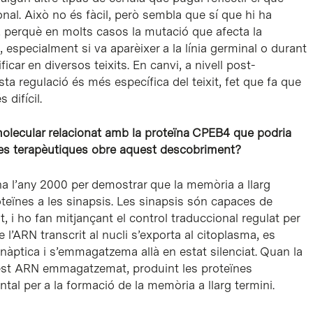
onal. Això no és fàcil, però sembla que sí que hi ha
, perquè en molts casos la mutació que afecta la
 especialment si va aparèixer a la línia germinal o durant
car en diversos teixits. En canvi, a nivell post-
ta regulació és més específica del teixit, fet que fa que
 difícil.
olecular relacionat amb la proteïna CPEB4 que podria
ives terapèutiques obre aquest descobriment?
na l’any 2000 per demostrar que la memòria a llarg
roteïnes a les sinapsis. Les sinapsis són capaces de
, i ho fan mitjançant el control traduccional regulat per
e l’ARN transcrit al nucli s’exporta al citoplasma, es
sinàptica i s’emmagatzema allà en estat silenciat. Quan la
quest ARN emmagatzemat, produint les proteïnes
l per a la formació de la memòria a llarg termini.