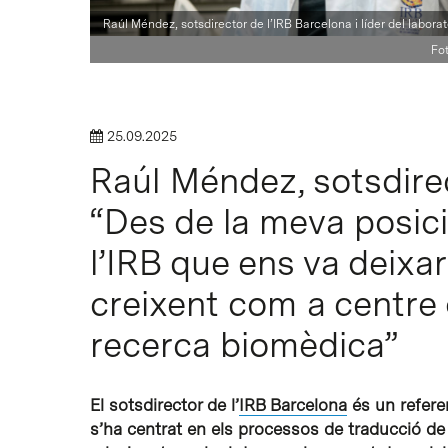
Raúl Méndez, sotsdirector de l’IRB Barcelona i líder del laborat
Fo
25.09.2025
Raúl Méndez, sotsdirec
“Des de la meva posició
l’IRB que ens va deixa
creixent com a centre
recerca biomèdica”
El sotsdirector de l’
IRB Barcelona
és un referen
s’ha centrat en els processos de traducció de p
Intro per buscar o ESC per tancar