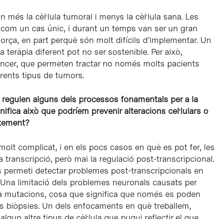
n més la cèl·lula tumoral i menys la cèl·lula sana. Les
 com un cas únic, i durant un temps van ser un gran
orça, en part perquè són molt difícils d’implementar. Un
 teràpia diferent pot no ser sostenible. Per això,
càncer, que permeten tractar no només molts pacients
rents tipus de tumors.
 regulen alguns dels processos fonamentals per a la
fica això que podríem prevenir alteracions cel·lulars o
ixement?
molt complicat, i en els pocs casos en què es pot fer, les
transcripció, però mai la regulació post-transcripcional.
s permeti detectar problemes post-transcripcionals en
t. Una limitació dels problemes neuronals causats per
ha mutacions, cosa que significa que només es poden
les biòpsies. Un dels enfocaments en què treballem,
lgun altre tipus de cèl·lula que pugui reflectir el que