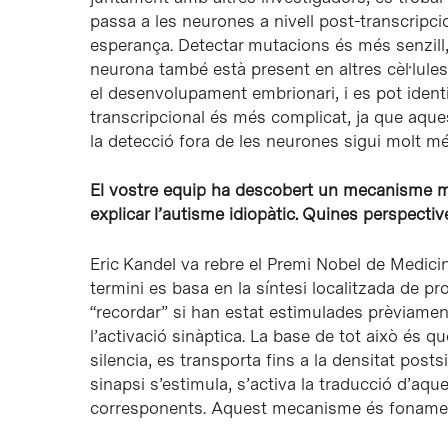
passa a les neurones a nivell post-transcripci
esperança. Detectar mutacions és més senzill
neurona també està present en altres cèl·lules,
el desenvolupament embrionari, i es pot identifi
transcripcional és més complicat, ja que aques
la detecció fora de les neurones sigui molt més
El vostre equip ha descobert un mecanisme m
explicar l’autisme idiopàtic. Quines perspect
Eric Kandel va rebre el Premi Nobel de Medici
termini es basa en la síntesi localitzada de p
“recordar” si han estat estimulades prèviament
l’activació sinàptica. La base de tot això és qu
silencia, es transporta fins a la densitat post
sinapsi s’estimula, s’activa la traducció d’a
corresponents. Aquest mecanisme és fonamenta