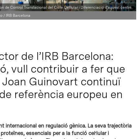
ori de Control Translacional del Cicle Cel·lular i Diferenciació d'aquest centre.
to / IRB Barcelona
tor de l’IRB Barcelona:
, vull contribuir a fer que
r Joan Guinovart continuï
 de referència europeu en
t internacional en regulació gènica. La seva trajectòria
roteïnes, essencials per a la funció cel·lular i