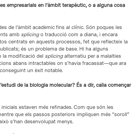
tes empresarials en l’àmbit terapèutic, o a alguna cosa
es de l’àmbit acadèmic fins al clínic. Són poques les
ients amb
splicing
o traducció com a diana, i encara
 centrats en aquests processos, fet que reflecteix la
publicats; és un problema de base. Hi ha alguns
 la modificació del
splicing
alternatiu per a malalties
ons abans intractables on s’havia fracassat—que ara
onseguint un èxit notable.
’estudi de la biologia molecular? És a dir, calia començar
 inicials estaven més refinades. Com que són les
mentre que els passos posteriors impliquen més “soroll”
 això s’han desenvolupat menys.