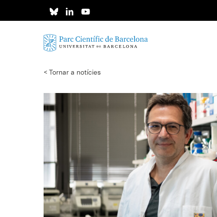
Skip
to
main
content
< Tornar a notícies