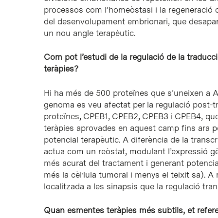
processos com l’homeòstasi i la regeneració 
del desenvolupament embrionari, que desaparei
un nou angle terapèutic.
Com pot l’estudi de la regulació de la traduc
teràpies?
Hi ha més de 500 proteïnes que s’uneixen a AR
genoma es veu afectat per la regulació post-tr
proteïnes, CPEB1, CPEB2, CPEB3 i CPEB4, que
teràpies aprovades en aquest camp fins ara po
potencial terapèutic. A diferència de la transc
actua com un reòstat, modulant l’expressió g
més acurat del tractament i generant potenci
més la cèl·lula tumoral i menys el teixit sa).
localitzada a les sinapsis que la regulació tran
Quan esmentes teràpies més subtils, et refer