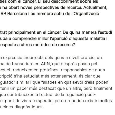
ies com el càncer. El seu descobriment sobre els
 ha obert noves perspectives de recerca. Actualment,
l’IRB Barcelona i és membre actiu de l’Organització
trat principalment en el càncer. De quina manera l’estudi
uda a comprendre millor l’aparició d’aquesta malaltia i
especte a altres mètodes de recerca?
na expressió incorrecta dels gens a nivell proteic, un
’ha de transcriure en ARN, que després passa pel
somes el tradueixen en proteïnes, responsables de dur a
nscripció s’ha estudiat més extensament, és clar que
ulador similar i que fallades en qualsevol d’ells poden
 tenir un paper més destacat que un altre, però finalment
que contribueixen a l’estudi de la regulació post-
el punt de vista terapèutic, però on poden existir moltes
 eines diagnòstiques.