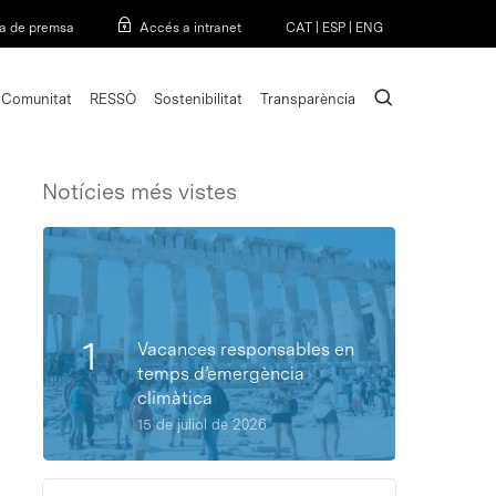
Menu
a de premsa
Accés a intranet
CAT
|
ESP
|
ENG
search
Comunitat
RESSÒ
Sostenibilitat
Transparència
Notícies més vistes
Vacances responsables en
temps d’emergència
climàtica
15 de juliol de 2026