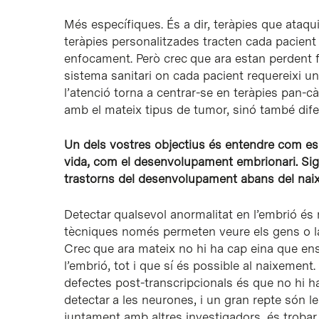
Més específiques. És a dir, teràpies que ataqui
teràpies personalitzades tracten cada pacient
enfocament. Però crec que ara estan perdent f
sistema sanitari on cada pacient requereixi una
l’atenció torna a centrar-se en teràpies pan-
amb el mateix tipus de tumor, sinó també dife
Un dels vostres objectius és entendre com es
vida, com el desenvolupament embrionari. Signi
trastorns del desenvolupament abans del na
Detectar qualsevol anormalitat en l’embrió és 
tècniques només permeten veure els gens o la 
Crec que ara mateix no hi ha cap eina que en
l’embrió, tot i que sí és possible al naixemen
defectes post-transcripcionals és que no hi 
detectar a les neurones, i un gran repte són 
juntament amb altres investigadors, és trobar a