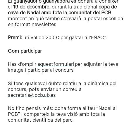
El
guanyador o guanyadora
es donarà a conèixer
el
19 de desembre
, durant la tradicional
copa de
cava de Nadal amb tota la comunitat del PCB
,
moment en què també s’enviarà la postal escollida
en format newsletter.
Premi:
un val de 200 € per gastar a l’FNAC*.
Com participar
Has d’omplir
aquest formulari
per adjuntar la teva
imatge i participar al concurs
Si tens qualsevol dubte relatiu a la dinàmica del
concurs, pots enviar un correu a
secretaria@pcb.ub.es
No t’ho pensis més: dona forma al teu “Nadal al
PCB” i comparteix la teva visió amb tota la
comunitat científica del parc.