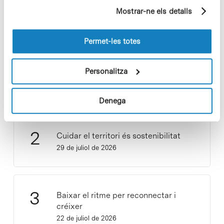
partir dels seus hàbits de navegació (per exemple,
Mostrar-ne els detalls
pàgines visitades). Per a obtenir més informació sobre
les cookies pot consultar la
Política de cookies
del
lloc web.
Permet-les totes
Vacances responsables en temps
Personalitza
d’emergència climàtica
15 de juliol de 2026
Denega
Cuidar el territori és sostenibilitat
29 de juliol de 2026
Baixar el ritme per reconnectar i
créixer
22 de juliol de 2026