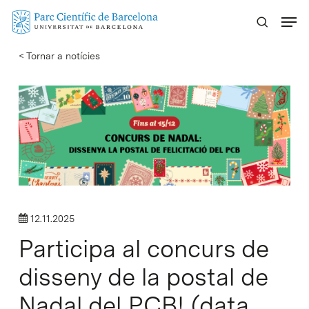
Skip
Menu
to
main
< Tornar a notícies
content
12.11.2025
Participa al concurs de
disseny de la postal de
Nadal del PCB! (data