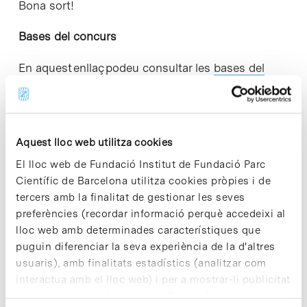
Bona sort!
Bases del concurs
En aquest enllaç podeu consultar les
bases del
concurs.
*Consulteu les bases per saber com gaudir del
premi.
Aquest lloc web utilitza cookies
El lloc web de Fundació Institut de Fundació Parc
Científic de Barcelona utilitza cookies pròpies i de
tercers amb la finalitat de gestionar les seves
Share
Share
preferències (recordar informació perquè accedeixi al
lloc web amb determinades característiques que
puguin diferenciar la seva experiència de la d'altres
usuaris), amb finalitats estadístics (analitzar com
interactua amb el lloc web) i per a mostrar-li publicitat
personalitzada sobre la base d'un perfil elaborat a
Notícies més vistes