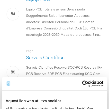
Equip PCB Tots els avisos Benvinguda
Suggeriments Salut i benestar Accessos
directes: Directori Personal del PCB Comitè
d’Empresa Comissió d'Igualtat Codi Ètic PCB Pla
estratègic 2025-2030 Mapa de processos Eina...
Page
Serveis Científics
Serveis Científics Reserva SCC-PCB Reserva IR-
PCB Reserva SRE-PCB Eina tiqueting SCC Com
fer servir l’eina tiqueting JIRA-SCC Serveis
Científics Comuns (SCC-PCB) Eina de tiqueting
JIRA-SCC Com fer servir l’eina tiqueting...
Aquest lloc web utilitza cookies
El lloc web de Fundació Institut de Fundació Parc