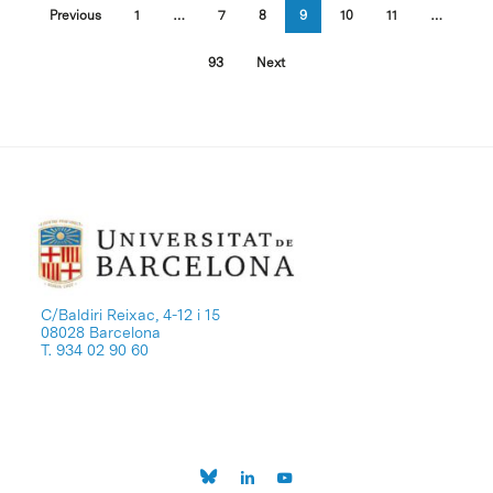
Previous
1
…
7
8
9
10
11
…
93
Next
C/Baldiri Reixac, 4-12 i 15
08028 Barcelona
T. 934 02 90 60