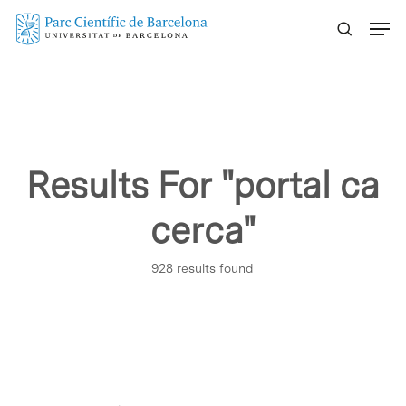
Skip
Menu
to
main
content
Results For
"portal ca
cerca"
928 results found