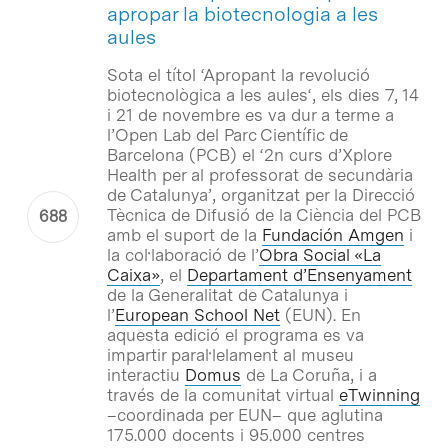
apropar la biotecnologia a les
aules
Sota el títol ‘
Apropant la revolució
biotecnològica a les aules
‘, els dies 7, 14
i 21 de novembre es va dur a terme a
l’Open Lab del Parc Científic de
Barcelona (PCB) el ‘2n curs d’Xplore
Health per al professorat de secundària
de Catalunya’, organitzat per la Direcció
Tècnica de Difusió de la Ciència del PCB
amb el suport de la
Fundación Amgen
i
la col·laboració de l’
Obra Social «La
Caixa»
, el
Departament d’Ensenyament
de la Generalitat de Catalunya i
l’
European School Net
(EUN). En
aquesta edició el programa es va
impartir paral·lelament al museu
interactiu
Domus
de La Coruña, i a
través de la comunitat virtual
eTwinning
–coordinada per EUN– que aglutina
175.000 docents i 95.000 centres