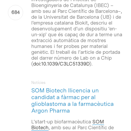
Bioenginyeria de Catalunya (IBEC) –
amb seu al Parc Científic de Barcelona–,
de la Universitat de Barcelona (UB) i de
l’empresa catalana Biokit, descriu el
desenvolupament d’un dispositiu ‘en-
un-xip’ que és capaç de dur a terme una
extracció automàtica de mostres
humanes i fer probes per material
genètic. El treball és l’article de portada
del darrer número de
Lab on a Chip
(
doi:10.1039/C3LC51339D
).
Notícies
SOM Biotech llicencia un
candidat a fàrmac per al
glioblastoma a la farmacèutica
Argon Pharma
L’
start-up
biofarmacèutica
SOM
Biotech
, amb seu al Parc Científic de