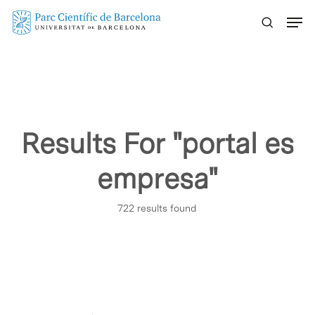
Skip
Menu
to
main
content
Results For
"portal es
empresa"
722 results found