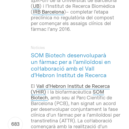
spin-off
de la Universitat de Barcelona
(
UB
) i l’Institut de Recerca Biomèdica
(
IRB Barcelona
)– completar l’etapa
preclínica no regulatòria del compost
per començar els assaigs clínics del
fàrmac l’any 2016.
Notícies
SOM Biotech desenvoluparà
un fàrmac per a l’amiloïdosi en
col·laboració amb el Vall
d’Hebron Institut de Recerca
El
Vall d’Hebron Institut de Recerca
(VHIR)
i la biofarmacèutica
SOM
Biotech
, amb seu al Parc Científic de
Barcelona (PCB), han signat un acord
per desenvolupar conjuntament la fase
clínica d’un fàrmac per a l’amiloïdosi per
transtiretina (ATTR). La col·laboració
començarà amb la realització d’un