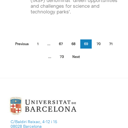
(IASP) denominat ‘
Green opportunities
and challenges for science and
technology parks
‘.
Previous
1
…
67
68
69
70
71
…
73
Next
C/Baldiri Reixac, 4-12 i 15
08028 Barcelona