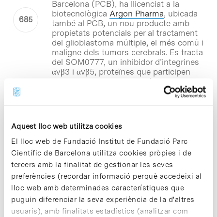
Barcelona (PCB), ha llicenciat a la
biotecnològica
Argon Pharma
, ubicada
també al PCB, un nou producte amb
propietats potencials per al tractament
del glioblastoma múltiple, el més comú i
maligne dels tumors cerebrals. Es tracta
del SOM0777, un inhibidor d’integrines
αvβ3 i αvβ5, proteïnes que participen
molt activament en la unió de les
cèl·lules al seu entorn, de tal manera
que el seu bloqueig podria resultar
beneficiós en el tractament de diversos
tipus de càncer.
Aquest lloc web utilitza cookies
El lloc web de Fundació Institut de Fundació Parc
Notícies
Científic de Barcelona utilitza cookies pròpies i de
Agrasys porta al mercat el
tercers amb la finalitat de gestionar les seves
primer cereal de nova creació
preferències (recordar informació perquè accedeixi al
del món per al consum humà
lloc web amb determinades característiques que
puguin diferenciar la seva experiència de la d'altres
Agrasys
, una
spin-off
del Consell
usuaris), amb finalitats estadístics (analitzar com
Superior d’Investigacions Científiques