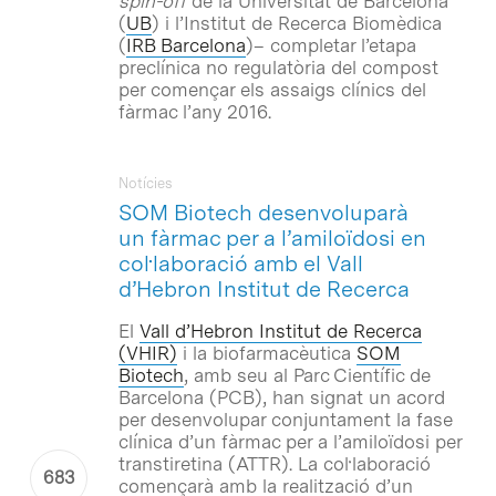
spin-off
de la Universitat de Barcelona
(
UB
) i l’Institut de Recerca Biomèdica
(
IRB Barcelona
)– completar l’etapa
preclínica no regulatòria del compost
per començar els assaigs clínics del
fàrmac l’any 2016.
Notícies
SOM Biotech desenvoluparà
un fàrmac per a l’amiloïdosi en
col·laboració amb el Vall
d’Hebron Institut de Recerca
El
Vall d’Hebron Institut de Recerca
(VHIR)
i la biofarmacèutica
SOM
Biotech
, amb seu al Parc Científic de
Barcelona (PCB), han signat un acord
per desenvolupar conjuntament la fase
clínica d’un fàrmac per a l’amiloïdosi per
transtiretina (ATTR). La col·laboració
començarà amb la realització d’un