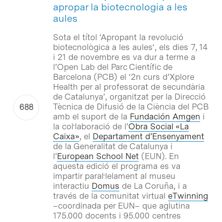
apropar la biotecnologia a les
aules
Sota el títol ‘
Apropant la revolució
biotecnològica a les aules
‘, els dies 7, 14
i 21 de novembre es va dur a terme a
l’Open Lab del Parc Científic de
Barcelona (PCB) el ‘2n curs d’Xplore
Health per al professorat de secundària
de Catalunya’, organitzat per la Direcció
Tècnica de Difusió de la Ciència del PCB
amb el suport de la
Fundación Amgen
i
la col·laboració de l’
Obra Social «La
Caixa»
, el
Departament d’Ensenyament
de la Generalitat de Catalunya i
l’
European School Net
(EUN). En
aquesta edició el programa es va
impartir paral·lelament al museu
interactiu
Domus
de La Coruña, i a
través de la comunitat virtual
eTwinning
–coordinada per EUN– que aglutina
175.000 docents i 95.000 centres