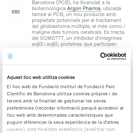
Barcelona (PCB), ha llicenciat a la
biotecnològica
Argon Pharma
, ubicada
també al PCB, un nou producte amb
propietats potencials per al tractament
del glioblastoma múltiple, el més comú i
maligne dels tumors cerebrals. Es tracta
del SOM0777, un inhibidor d’integrines
αvβ3 i αvβ5, proteïnes que participen
molt activament en la unió de les
cèl·lules al seu entorn, de tal manera
que el seu bloqueig podria resultar
beneficiós en el tractament de diversos
tipus de càncer.
Aquest lloc web utilitza cookies
El lloc web de Fundació Institut de Fundació Parc
Notícies
Científic de Barcelona utilitza cookies pròpies i de
Agrasys porta al mercat el
tercers amb la finalitat de gestionar les seves
primer cereal de nova creació
preferències (recordar informació perquè accedeixi al
del món per al consum humà
lloc web amb determinades característiques que
puguin diferenciar la seva experiència de la d'altres
Agrasys
, una
spin-off
del Consell
usuaris), amb finalitats estadístics (analitzar com
Superior d’Investigacions Científiques