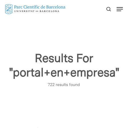
Skip
Menu
to
main
content
Results For
"portal+en+empresa"
722 results found