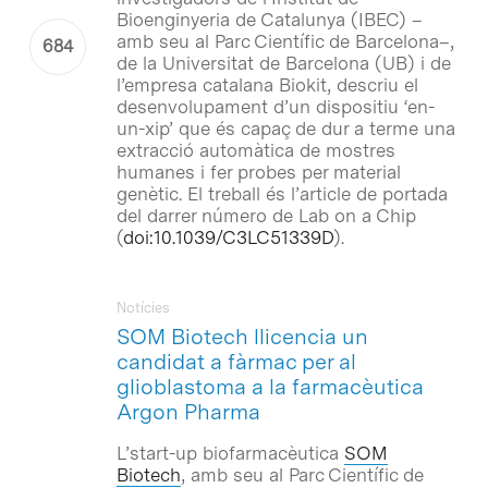
Bioenginyeria de Catalunya (IBEC) –
amb seu al Parc Científic de Barcelona–,
de la Universitat de Barcelona (UB) i de
l’empresa catalana Biokit, descriu el
desenvolupament d’un dispositiu ‘en-
un-xip’ que és capaç de dur a terme una
extracció automàtica de mostres
humanes i fer probes per material
genètic. El treball és l’article de portada
del darrer número de
Lab on a Chip
(
doi:10.1039/C3LC51339D
).
Notícies
SOM Biotech llicencia un
candidat a fàrmac per al
glioblastoma a la farmacèutica
Argon Pharma
L’
start-up
biofarmacèutica
SOM
Biotech
, amb seu al Parc Científic de