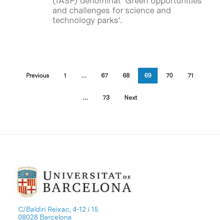
(IASP) denominat ‘
Green opportunities
and challenges for science and
technology parks
‘.
Previous
1
…
67
68
69
70
71
…
73
Next
C/Baldiri Reixac, 4-12 i 15
08028 Barcelona