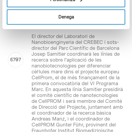
recerca a escala nanomètrica
d’un projecte europeu destinat
Denega
a la diferenciació de cèl·lules
mare
El director del Laboratori de
Nanobioenginyeria del CREBEC i sots-
director del Parc Científic de Barcelona
Josep Samitier coordinarà les línies de
recerca sobre l’aplicació de les
nanobiotecnologies per diferenciar
cèl·lules mare dins el projecte europeu
CellProm, el de més finançament de la
primera convocatòria del VI Programa
Marc. En aquesta línia Samitier presidirà
el comitè científic de nanotecnologies
de CellPROM i serà membre del Comitè
de Direcció del Projecte, juntament amb
el coordinador de la recerca bàsica
Andreas Manz, i el coordinador de
CellPROM Gunter Führ, provinent del
Fraunhofer Institut Biomedizinische