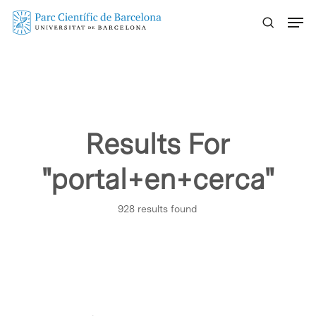
Skip
Menu
to
main
content
Results For
"portal+en+cerca"
928 results found