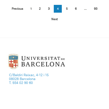
Previous
1
2
3
4
5
6
…
93
Next
C/Baldiri Reixac, 4-12 i 15
08028 Barcelona
T. 934 02 90 60