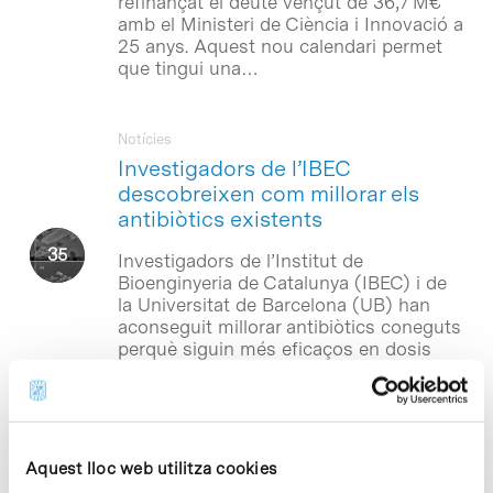
refinançat el deute vençut de 36,7 M€
amb el Ministeri de Ciència i Innovació a
25 anys. Aquest nou calendari permet
que tingui una…
Notícies
Investigadors de l’IBEC
descobreixen com millorar els
antibiòtics existents
Investigadors de l’Institut de
Bioenginyeria de Catalunya (IBEC) i de
la Universitat de Barcelona (UB) han
aconseguit millorar antibiòtics coneguts
perquè siguin més eficaços en dosis
molt més petites. Aquest…
Notícies
Ja tenim el resultat de la
Aquest lloc web utilitza cookies