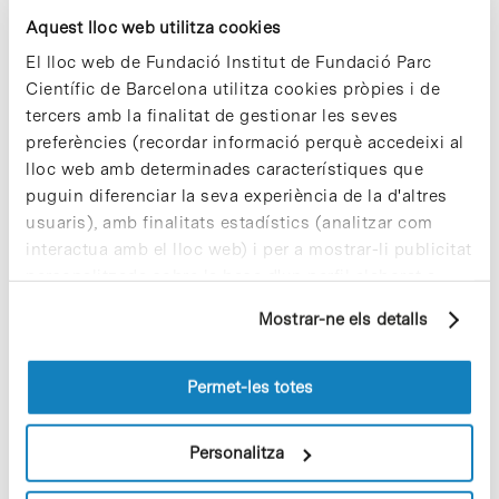
Aquest lloc web utilitza cookies
Notícies
El lloc web de Fundació Institut de Fundació Parc
STAT-Diagnostica rep el Premi
Científic de Barcelona utilitza cookies pròpies i de
Bioèxit 2017 de CataloniaBio
tercers amb la finalitat de gestionar les seves
preferències (recordar informació perquè accedeixi al
Ahir, en el marc de la Nit de
lloc web amb determinades característiques que
CataloniaBio 2017, l’empresa
STAT-
Diagnostica
–creada l’any 2010 al Parc
puguin diferenciar la seva experiència de la d'altres
Científic de Barcelona (PCB) pels
usuaris), amb finalitats estadístics (analitzar com
enginyers Jordi Carrera i Rafel Bru– va
interactua amb el lloc web) i per a mostrar-li publicitat
rebre el
Premi Bioèxit de l’any
atorgat
personalitzada sobre la base d'un perfil elaborat a
per la patronal
CataloniaBio
en
partir dels seus hàbits de navegació (per exemple,
reconeixement a les fites assolides el
Mostrar-ne els detalls
2016 en l’àmbit de les ciències de la
pàgines visitades). Per a obtenir més informació sobre
vida i la salut a Catalunya.
les cookies pot consultar la
Política de cookies
del
lloc web.
Permet-les totes
Notícies
Personalitza
La meitat dels pacients amb