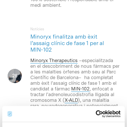
medi ambient.
Notícies
Minoryx finalitza amb èxit
l’assaig clínic de fase 1 per al
MIN-102
Minoryx Therapeutics
–especialitzada
en el descobriment de nous fàrmacs per
a les malalties òrfenes amb seu al Parc
Científic de Barcelona– ha completat
amb èxit l’assaig clínic de fase 1 amb el
candidat a fàrmac
MIN-102
, enfocat a
tractar l’adrenoleucodistrofia lligada al
cromosoma X (
X-ALD
), una malaltia
rara, neurodegenerativa i potencialment
mortal, per a la qual no hi ha cap
tractament farmacològic.