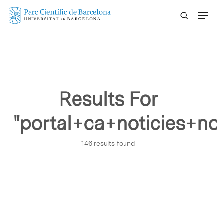
Skip
Menu
to
main
content
Results For
"portal+ca+noticies+n
146 results found