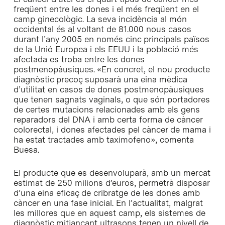
freqüent entre les dones i el més freqüent en el
camp ginecològic. La seva incidència al món
occidental és al voltant de 81.000 nous casos
durant l’any 2005 en només cinc principals països
de la Unió Europea i els EEUU i la població més
afectada es troba entre les dones
postmenopàusiques. «En concret, el nou producte
diagnòstic precoç suposarà una eina mèdica
d’utilitat en casos de dones postmenopàusiques
que tenen sagnats vaginals, o que són portadores
de certes mutacions relacionades amb els gens
reparadors del DNA i amb certa forma de càncer
colorectal, i dones afectades pel càncer de mama i
ha estat tractades amb taximofeno», comenta
Buesa.
El producte que es desenvoluparà, amb un mercat
estimat de 250 milions d’euros, permetrà disposar
d’una eina eficaç de cribratge de les dones amb
càncer en una fase inicial. En l’actualitat, malgrat
les millores que en aquest camp, els sistemes de
diagnòstic mitjançant ultrasons tenen un nivell de