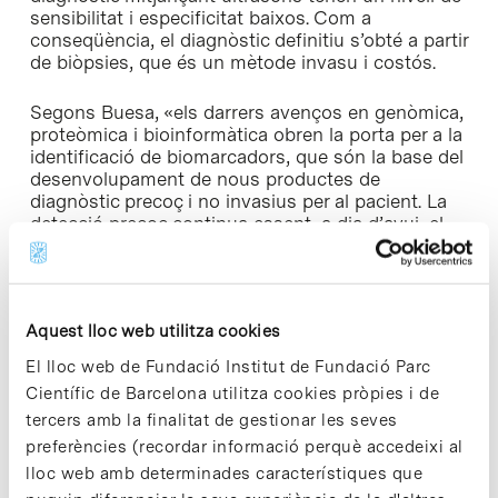
sensibilitat i especificitat baixos. Com a
conseqüència, el diagnòstic definitiu s’obté a partir
de biòpsies, que és un mètode invasu i costós.
Segons Buesa, «els darrers avenços en genòmica,
proteòmica i bioinformàtica obren la porta per a la
identificació de biomarcadors, que són la base del
desenvolupament de nous productes de
diagnòstic precoç i no invasius per al pacient. La
detecció precoç continua essent, a dia d’avui, el
millor aliat de l’oncòleg i del cirurgià en el
tractament de la malaltia neoplàsica. La
col·laboració amb una empresa especialitzada i
amb coneixement profund d’aquest nínxol de
Aquest lloc web utilitza cookies
mercat, com és Reig Jofre, és un reforç
fonamental en la nostra aposta estratègica per la
El lloc web de Fundació Institut de Fundació Parc
recerca en diagnòstic molecular».
Científic de Barcelona utilitza cookies pròpies i de
tercers amb la finalitat de gestionar les seves
Per a Ignasi Biosca, conseller delegat del Grup
preferències (recordar informació perquè accedeixi al
Reig Jofré, «aquestes noves eines permeten
lloc web amb determinades característiques que
incrementar el diagnòstic precoç i amb això reduir
apreciablement el risc de mortalitat associada a