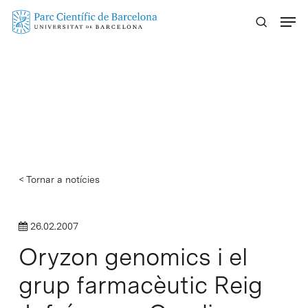
Skip
Menu
to
main
content
< Tornar a notícies
26.02.2007
Oryzon genomics i el
grup farmacèutic Reig