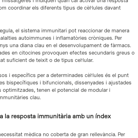
 missatgeres i indiquen quan cal activar una resposta
om coordinar els diferents tipus de cèl·lules davant
gula, el sistema immunitari pot reaccionar de manera
alalties autoimmunes i inflamatòries cròniques. Per
 anys una diana clau en el desenvolupament de fàrmacs.
sades en citocines provoquen efectes secundaris greus o
 suficient de teixit o de tipus cel·lular.
s i específics per a determinades cèl·lules és el punt
ines bispecífiques i bifuncionals, dissenyades i ajustades
optimitzades, tenen el potencial de modular i
immunitàries clau.
a la resposta immunitària amb un índex
cessitat mèdica no coberta de gran rellevància. Per