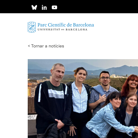
Skip
to
main
content
< Tornar a notícies