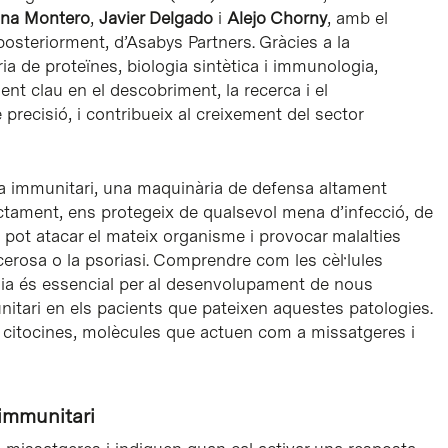
dna Montero
,
Javier Delgado
i
Alejo Chorny
, amb el
 posteriorment, d’Asabys Partners. Gràcies a la
a de proteïnes, biologia sintètica i immunologia,
nt clau en el descobriment, la recerca i el
recisió, i contribueix al creixement del sector
ema immunitari, una maquinària de defensa altament
tament, ens protegeix de qualsevol mena d’infecció, de
 pot atacar el mateix organisme i provocar malalties
cerosa o la psoriasi. Comprendre com les cèl·lules
a és essencial per al desenvolupament de nous
unitari en els pacients que pateixen aquestes patologies.
s citocines, molècules que actuen com a missatgeres i
 immunitari