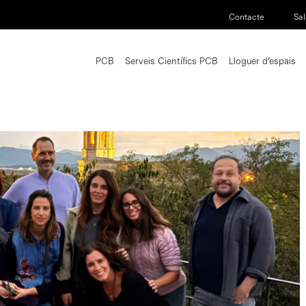
Contacte
Sal
PCB
Serveis Científics PCB
Lloguer d’espais