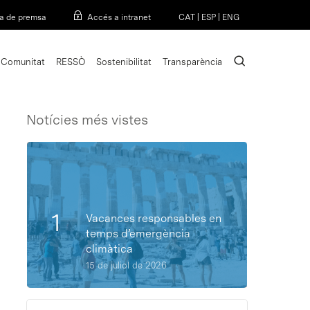
Menu
a de premsa
Accés a intranet
CAT
|
ESP
|
ENG
search
Comunitat
RESSÒ
Sostenibilitat
Transparència
Notícies més vistes
Vacances responsables en
temps d’emergència
climàtica
15 de juliol de 2026