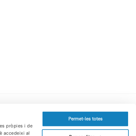
Perfil del contractant
Permet-les totes
es pròpies i de
Política de privacitat
è accedeixi al
Avís Legal