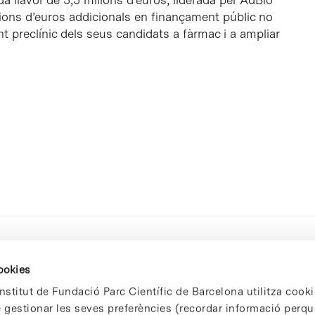
da llavor de 5,5 milions d’euros, liderada per AdBio
ilions d’euros addicionals en finançament públic no
nt preclínic dels seus candidats a fàrmac i a ampliar
cookies
nstitut de Fundació Parc Científic de Barcelona utilitza cooki
de gestionar les seves preferències (recordar informació perqu