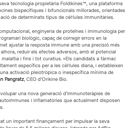
seva tecnologia propietària Foldikines™, una plataforma
ocines bispecífiques i bifuncionals millorades, orientades
ació de determinats tipus de cèl·lules immunitàries.
omputacional, enginyeria de proteïnes i immunologia per
gramari biològic, capaç de corregir errors en la
rmet ajustar la resposta immune amb una precisió més
, alhora, reduir els efectes adversos, amb el potencial
malaltia i fins i tot curatius. «Els candidats a fàrmac
ament específics per a les cèl·lules diana, i estableixen
una activació pleiotròpica o inespecífica mínima de
an Pangratz
, CEO d’Orikine Bio.
volupar una nova generació d’immunoteràpies de
 autoimmunes i inflamatòries que actualment disposen
s.
rat un important finançament per impulsar la seva