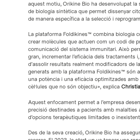
aquest motiu, Orikine Bio ha desenvolupat la 
de biologia sintètica que permet dissenyar cit
de manera específica a la selecció i reprogram
La plataforma Foldikines™ combina biologia c
crear molècules que actuen com un codi de pro
comunicació del sistema immunitari. Això pe
gran, incrementar l’eficàcia dels tractaments i
d’assolir resultats realment modificadors de la 
generats amb la plataforma Foldikines™ són alt
una potència i una eficàcia optimitzades amb 
cèl·lules que no són objectiu», explica
Christi
Aquest enfocament permet a l’empresa desen
precisió destinades a pacients amb malalties
d’opcions terapèutiques limitades o inexistent
Des de la seva creació, Orikine Bio ha assegu