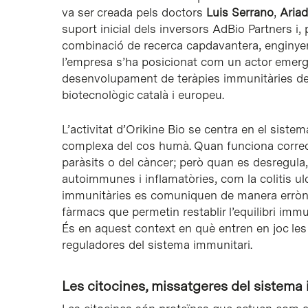
va ser creada pels doctors
Luis Serrano
,
Aria
suport inicial dels inversors AdBio Partners i,
combinació de recerca capdavantera, enginyeri
l’empresa s’ha posicionat com un actor emerge
desenvolupament de teràpies immunitàries de p
biotecnològic català i europeu.
L’activitat d’Orikine Bio se centra en el sist
complexa del cos humà. Quan funciona correc
paràsits o del càncer; però quan es desregula,
autoimmunes i inflamatòries, com la colitis ul
immunitàries es comuniquen de manera erròni
fàrmacs que permetin restablir l’equilibri imm
És en aquest context en què entren en joc le
reguladores del sistema immunitari.
Les citocines, missatgeres del sistema