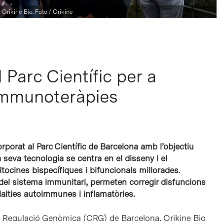
 Orikine Bio. Foto / Orikine
al Parc Científic per a
’immunoteràpies
rporat al Parc Científic de Barcelona amb l’objectiu
seva tecnologia se centra en el disseny i el
cines bispecífiques i bifuncionals millorades.
del sistema immunitari, permeten corregir disfuncions
lties autoimmunes i inflamatòries.
e Regulació Genòmica (CRG) de Barcelona, Orikine Bio