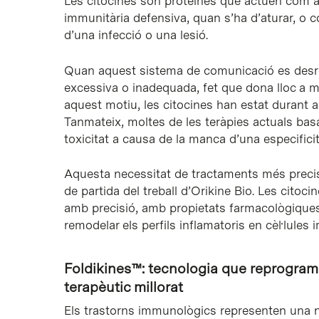
Les citocines són proteïnes que actuen com a
immunitària defensiva, quan s’ha d’aturar, o c
d’una infecció o una lesió.
Quan aquest sistema de comunicació es desre
excessiva o inadequada, fet que dona lloc a m
aquest motiu, les citocines han estat durant
Tanmateix, moltes de les teràpies actuals ba
toxicitat a causa de la manca d’una especificitat
Aquesta necessitat de tractaments més preciso
de partida del treball d’Orikine Bio. Les citoc
amb precisió, amb propietats farmacològiques 
remodelar els perfils inflamatoris en cèl·lules 
Foldikines™: tecnologia que reprogram
terapèutic millorat
Els trastorns immunològics representen una ne