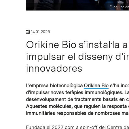
El equipo de
14.01.2026
Orikine Bio s’instal·la 
Intro per buscar o ESC per tancar
impulsar el disseny d
innovadores
L’empresa biotecnològica
Orikine Bio
s’ha inco
d’impulsar noves teràpies immunològiques. La 
desenvolupament de tractaments basats en cito
Aquestes molècules, que regulen la resposta 
immunitàries responsables de nombroses mala
Fundada el 2022 com a spin-off del Centre d