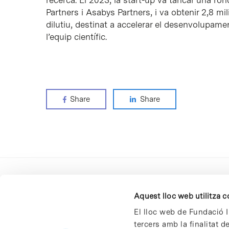
recerca. El 2023, la start-up va tancar una ron
Partners i Asabys Partners, i va obtenir 2,8 m
dilutiu, destinat a accelerar el desenvolupame
l’equip científic.
Share
Share
Aquest lloc web utilitza 
El lloc web de Fundació I
tercers amb la finalitat 