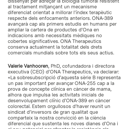
dissenyat per adreçar la biologia tumoral resistent
al tractament mitjançant un mecanisme
diferenciat orientat a millorar l’índex terapèutic
respecte dels enfocaments anteriors. ONA-389
avançarà cap als primers estudis en humans per
ampliar la cartera de productes d’Ona en
indicacions amb necessitats mèdiques no
cobertes significatives. ONA Therapeutics
conserva actualment la totalitat dels drets
comercials mundials sobre tots els seus actius.
Valerie Vanhooren
, PhD, cofundadora i directora
executiva (CEO) d’ONA Therapeutics, va declarar:
«La sobresubscripció d’aquesta sèrie B representa
un pas important per avançar ONA-255 cap a la
prova de concepte clínica en càncer de mama,
alhora que impulsa les activitats inicials de
desenvolupament clínic d’ONA-389 en càncer
colorectal. Estem orgullosos d’haver reunit un
sindicat d’inversors de gran qualitat que
comparteix la nostra convicció en la ciència
diferencial que sustenta les noves dianes d’Ona i