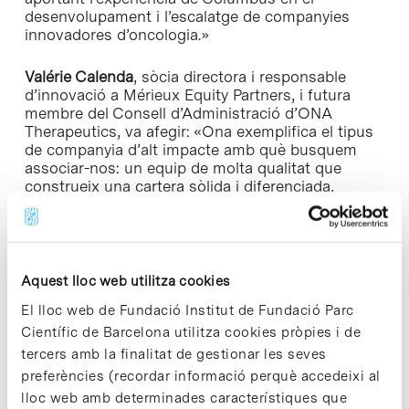
desenvolupament i l’escalatge de companyies
innovadores d’oncologia.»
Valérie Calenda
, sòcia directora i responsable
d’innovació a Mérieux Equity Partners, i futura
membre del Consell d’Administració d’ONA
Therapeutics, va afegir: «Ona exemplifica el tipus
de companyia d’alt impacte amb què busquem
associar-nos: un equip de molta qualitat que
construeix una cartera sòlida i diferenciada,
combinant un coneixement biològic profund amb
una estratègia de desenvolupament altament
enfocada. La solidesa de les dades preclíniques
que donen suport a ONA-255, l’amplitud
d’oportunitats dins de la cartera i la visió clara de
Aquest lloc web utilitza cookies
l’equip per traduir una biologia nova en teràpies
El lloc web de Fundació Institut de Fundació Parc
clínicament rellevants ens aporten una gran
confiança en el potencial a llarg termini de la
Científic de Barcelona utilitza cookies pròpies i de
companyia. Estem molt satisfets de codirigir
tercers amb la finalitat de gestionar les seves
aquest finançament i de donar suport a la pròxima
preferències (recordar informació perquè accedeixi al
fase de creixement d’Ona.»
lloc web amb determinades característiques que