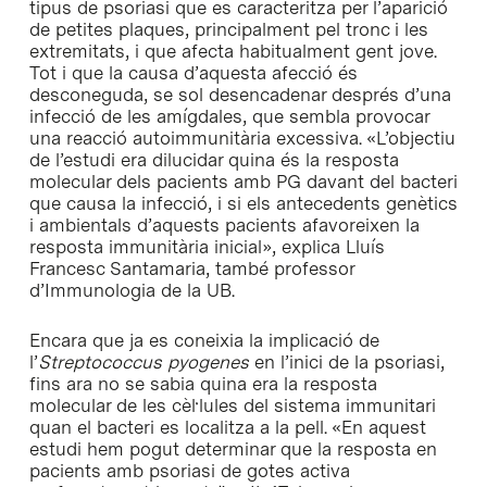
tipus de psoriasi que es caracteritza per l’aparició
de petites plaques, principalment pel tronc i les
extremitats, i que afecta habitualment gent jove.
Tot i que la causa d’aquesta afecció és
desconeguda, se sol desencadenar després d’una
infecció de les amígdales, que sembla provocar
una reacció autoimmunitària excessiva. «L’objectiu
de l’estudi era dilucidar quina és la resposta
molecular dels pacients amb PG davant del bacteri
que causa la infecció, i si els antecedents genètics
i ambientals d’aquests pacients afavoreixen la
resposta immunitària inicial», explica Lluís
Francesc Santamaria, també professor
d’Immunologia de la UB.
Encara que ja es coneixia la implicació de
l’
Streptococcus pyogenes
en l’inici de la psoriasi,
fins ara no se sabia quina era la resposta
molecular de les cèl·lules del sistema immunitari
quan el bacteri es localitza a la pell. «En aquest
estudi hem pogut determinar que la resposta en
pacients amb psoriasi de gotes activa