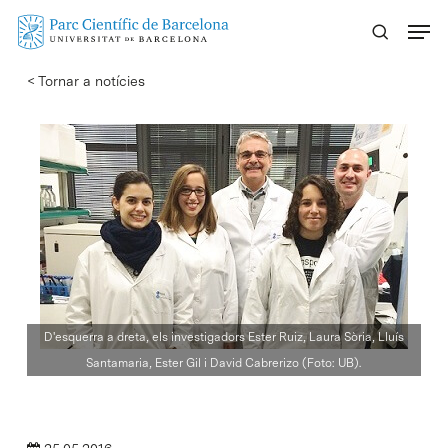
Skip
Menu
to
main
< Tornar a notícies
content
D'esquerra a dreta, els investigadors Ester Ruiz, Laura Sòria, Lluís
Santamaria, Ester Gil i David Cabrerizo (Foto: UB).