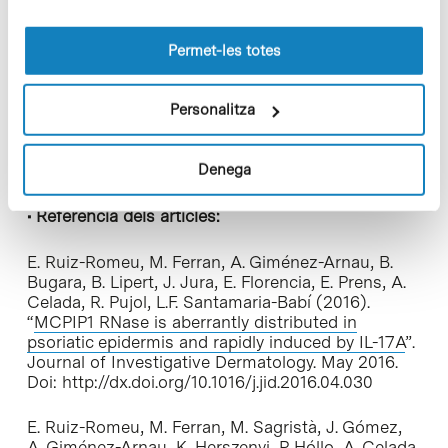
Fundació Bosch i Gimpera (FBG) al millor projecte
les cookies pot consultar la
Política de cookies
del
de transferència de coneixement:
Transferència
lloc web.
entre acadèmia i indústria en immunologia
Permet-les totes
translacional de la psoriasi
, per les seves
col·laboracions en la recerca de nous tractaments
en psoriasi amb la indústria farmacèutica, a partir
Personalitza
de les línies de recerca de Lluís Francesc
Santamaria.
Denega
• Referència dels articles:
E. Ruiz-Romeu, M. Ferran, A. Giménez-Arnau, B.
Bugara, B. Lipert, J. Jura, E. Florencia, E. Prens, A.
Celada, R. Pujol, L.F. Santamaria-Babí (2016).
“
MCPIP1 RNase is aberrantly distributed in
psoriatic epidermis and rapidly induced by IL-17A
”.
Journal of Investigative Dermatology. May 2016.
Doi: http://dx.doi.org/10.1016/j.jid.2016.04.030
E. Ruiz-Romeu, M. Ferran, M. Sagristà, J. Gómez,
A. Giménez-Arnau, K. Herszenyi, P. Hóllo, A. Celada,