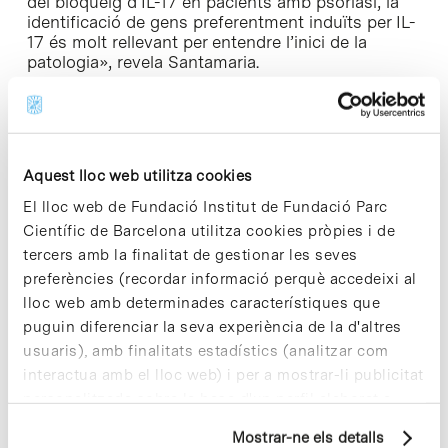
del bloqueig d’IL-17 en pacients amb psoriasi, la
identificació de gens preferentment induïts per IL-
17 és molt rellevant per entendre l’inici de la
patologia», revela Santamaria.
Un model desenvolupat pels investigadors
L’equip de la UB ha fet servir un model amb pell i
Aquest lloc web utilitza cookies
limfòcits de pacients i subjectes sans,
El lloc web de Fundació Institut de Fundació Parc
desenvolupat pels mateixos investigadors, que
Científic de Barcelona utilitza cookies pròpies i de
reprodueix al laboratori els mecanismes
immunològics implicats en l’inici de la lesió
tercers amb la finalitat de gestionar les seves
psoriàtica. «És important treballar amb material
preferències (recordar informació perquè accedeixi al
clínic de malalts per poder entendre una malaltia
lloc web amb determinades característiques que
crònica inflamatòria com és la psoriasi, perquè els
puguin diferenciar la seva experiència de la d'altres
models animals no sempre són predictius en
usuaris), amb finalitats estadístics (analitzar com
humans», detalla l’investigador.
interactua amb el lloc web) i per a mostrar-li publicitat
El Grup de Recerca Translacional en Immunologia
personalitzada sobre la base d'un perfil elaborat a
va ser distingit recentment amb el Premi Antoni
partir dels seus hàbits de navegació (per exemple,
Caparrós (2015) atorgat pel Consell Social i la
Mostrar-ne els detalls
pàgines visitades). Per a obtenir més informació sobre