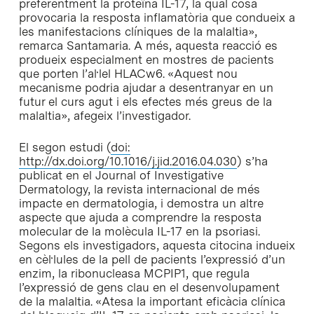
preferentment la proteïna IL-17, la qual cosa
provocaria la resposta inflamatòria que condueix a
les manifestacions clíniques de la malaltia»,
remarca Santamaria. A més, aquesta reacció es
produeix especialment en mostres de pacients
que porten l’al·lel HLACw6. «Aquest nou
mecanisme podria ajudar a desentranyar en un
futur el curs agut i els efectes més greus de la
malaltia», afegeix l’investigador.
El segon estudi (
doi:
http://dx.doi.org/10.1016/j.jid.2016.04.030
) s’ha
publicat en el Journal of Investigative
Dermatology, la revista internacional de més
impacte en dermatologia, i demostra un altre
aspecte que ajuda a comprendre la resposta
molecular de la molècula IL-17 en la psoriasi.
Segons els investigadors, aquesta citocina indueix
en cèl·lules de la pell de pacients l’expressió d’un
enzim, la ribonucleasa MCPIP1, que regula
l’expressió de gens clau en el desenvolupament
de la malaltia. «Atesa la important eficàcia clínica