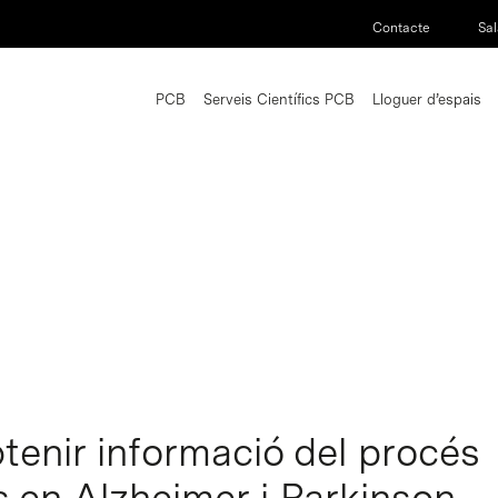
Contacte
Sal
PCB
Serveis Científics PCB
Lloguer d’espais
tenir informació del procés
es en Alzheimer i Parkinson