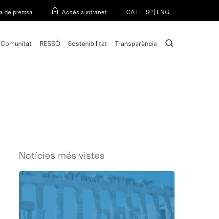
Menu
a de premsa
Accés a intranet
CAT
|
ESP
|
ENG
search
Comunitat
RESSÒ
Sostenibilitat
Transparència
Notícies més vistes