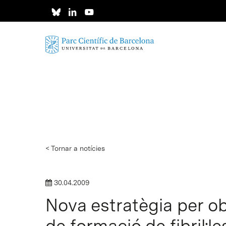
Skip
to
main
content
< Tornar a notícies
30.04.2009
Nova estratègia per ob
Intro per buscar o ESC per tancar
de formació de fibril·l