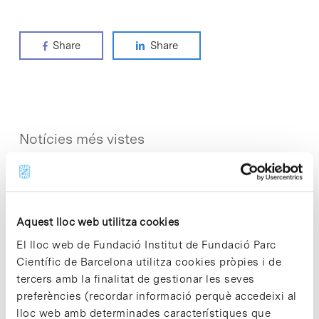
Share
Share
Notícies més vistes
Aquest lloc web utilitza cookies
Vacances responsables en temps
El lloc web de Fundació Institut de Fundació Parc
d’emergència climàtica
Científic de Barcelona utilitza cookies pròpies i de
15 de juliol de 2026
tercers amb la finalitat de gestionar les seves
preferències (recordar informació perquè accedeixi al
lloc web amb determinades característiques que