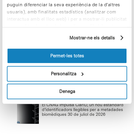
puguin diferenciar la seva experiència de la d'altres
Cuidar el territori és sostenibilitat
usuaris), amb finalitats estadístics (analitzar com
29 de juliol de 2026
interactua amb el lloc web) i per a mostrar-li publicitat
personalitzada sobre la base d'un perfil elaborat a
partir dels seus hàbits de navegació (per exemple,
Mostrar-ne els detalls
pàgines visitades). Per a obtenir més informació sobre
Conviure amb la nova realitat
les cookies pot consultar la
Política de cookies
del
climàtica
lloc web.
Permet-les totes
8 de juliol de 2026
Personalitza
Denega
Últimes notícies
El CNAG impulsa ClarID, un nou estàndard
d’identificadors llegibles per a metadades
biomèdiques
30 de juliol de 2026