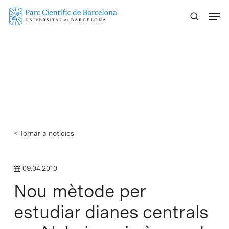
Skip
Menu
to
main
content
< Tornar a notícies
09.04.2010
Nou mètode per
estudiar dianes centrals