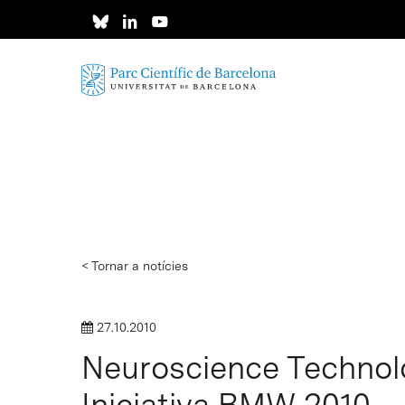
Skip
to
main
content
< Tornar a notícies
27.10.2010
Neuroscience Technol
Iniciativa BMW 2010