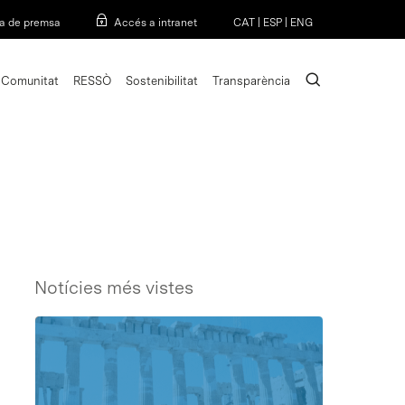
Menu
a de premsa
Accés a intranet
CAT
|
ESP
|
ENG
search
Comunitat
RESSÒ
Sostenibilitat
Transparència
Notícies més vistes