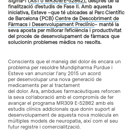
Sigma-1 (
AS1 o MR309/E-52862
), després de la
finalització d'estudis de Fase II. Amb aquesta
iniciativa, Esteve –que té ubicades al Parc Científic
de Barcelona (PCB)
Centre de Descobriment de
Fàrmacs i Desenvolupament Preclínic
– manté la
seva aposta per millorar l'eficiència i productivitat
del procés de desenvolupament de fàrmacs que
solucionin problemes mèdics no resolts.
Conscients que el maneig del dolor és encara un
problema per resoldre Mundipharma Purdue i
Esteve van anunciar l’any 2015 un acord
per desenvolupar una nova generació de
medicaments per al tractament
del dolor. Ara, ambdues farmacèutiques reforcen
la seva col·laboració amb el compromís de fer
avançar el programa MR309 E-52862 amb els
estudis clínics addicionals que donin suport al
desenvolupament de aquesta nova molècula en
múltiples models de neuropatia, així com el seu
futur registre i comercialització.