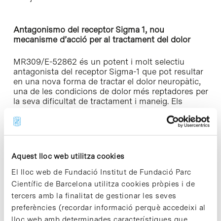
Antagonismo del receptor Sigma 1, nou
mecanisme d’acció per al tractament del dolor
MR309/E-52862 és un potent i molt selectiu
antagonista del receptor Sigma-1 que pot resultar
en una nova forma de tractar el dolor neuropàtic,
una de les condicions de dolor més reptadores per
la seva dificultat de tractament i maneig. Els
estudis inicials suggereixen que el nou
mecanisme d’acció del MR309/E-52862
complementaria l’efecte analgèsic d’altres
medicaments en el maneig del dolor, el que dóna
suport al seu ús en combinació amb altres
Aquest lloc web utilitza cookies
fàrmacs analgèsics. A més ofereix un gran
potencial de millora sobre les opcions
El lloc web de Fundació Institut de Fundació Parc
terapèutiques actuals, ja que en l’actualitat molts
Científic de Barcelona utilitza cookies pròpies i de
dels medicaments actuals estan vinculats a
tercers amb la finalitat de gestionar les seves
efectes adversos desagradables, eficàcia limitada,
preferències (recordar informació perquè accedeixi al
necessitat de dosis freqüents i/o ajustaments de
lloc web amb determinades característiques que
dosi.