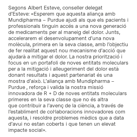
Segons Albert Esteve, conseller delegat
d’Esteve: «Esperem que aquesta aliança amb
Mundipharma – Purdue ajudi als que els pacients i
professionals tinguin accés a una nova generació
de medicaments per al maneig del dolor. Junts,
accelerarem el desenvolupament d’una nova
molècula, primera en la seva classe, amb l’objectiu
de fer realitat aquest nou mecanisme d’acció que
ajudarà a mitigar el dolor. La nostra priorització i
focus en un portafoli de noves entitats moleculars
per a la mitigació i alleugeriment del dolor està
donant resultats i aquest partenariat és una
mostra d’això. L’aliança amb Mundipharma –
Purdue , reforça i valida la nostra missió
innovadora de R + D de noves entitats moleculars
primeres en la seva classe que no és altra
que contribuir a l’avenç de la ciència, a través de
l’establiment de col·laboracions innovadores com
aquesta, i resoldre problemes mèdics que a data
d’avui no estan coberts i que tenen un elevat
impacte social».