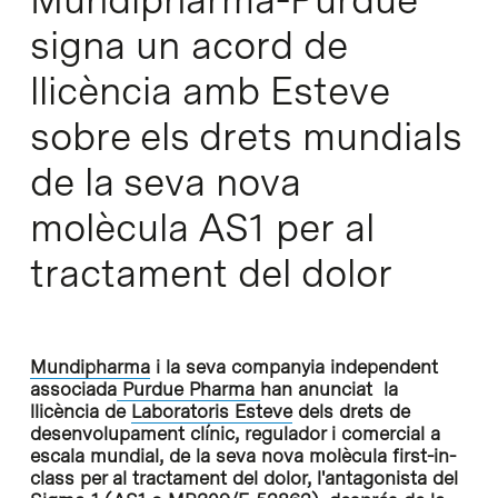
Mundipharma-Purdue
signa un acord de
llicència amb Esteve
sobre els drets mundials
de la seva nova
molècula AS1 per al
tractament del dolor
Mundipharma
i la seva companyia independent
associada
Purdue Pharma
han anunciat la
llicència de
Laboratoris Esteve
dels drets de
desenvolupament clínic, regulador i comercial a
escala mundial, de la seva nova molècula first-in-
class per al tractament del dolor, l'antagonista del