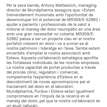
Per la seva banda, Antony Mattessich, managing
director de Mundipharma assegura que: «Estem
tremendament il·lusionats amb l’oportunitat de
desenvolupar tot el potencial de MR309/E-52862 i
ajudar a pacients i professionals de la salut a
millorar el maneig del dolor neuropàtic en una àrea
amb una gran necessitat no coberta. MR309/E-
52862 passa a ser un projecte clau en el nostre
portafoli creixent en dolor i ve a sumar-se al
nostre patrimoni i lideratge en l’àrea. També estem
encantats d’ampliar la nostra associació amb
Esteve. Aquesta col·laboració estratègica aprofita
les fortaleses individuals de les nostres empreses.
La nostra capacitat de portar productes a través
del procés clínic, regulatori i comercial,
complementa l’experiència d’Esteve en el
descobriment de noves aproximacions per al
tractament del dolor en el laboratori.
Mundipharma, Purdue i Esteve estan igualment
compromesos en l’impuls de la recerca en el
maneig del dolor, pel que la nostra col·laboració és
un ajust natural».