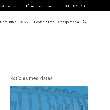
Menu
a de premsa
Accés a intranet
CAT
|
ESP
|
ENG
search
Comunitat
RESSÒ
Sostenibilitat
Transparència
Notícies més vistes