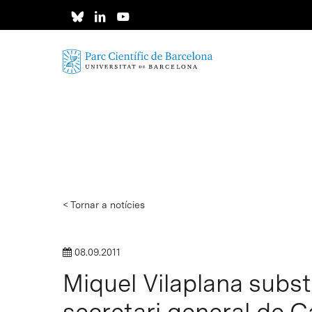
Skip
to
main
content
< Tornar a notícies
08.09.2011
Miquel Vilaplana subs
Intro per buscar o ESC per tancar
secretari general de 