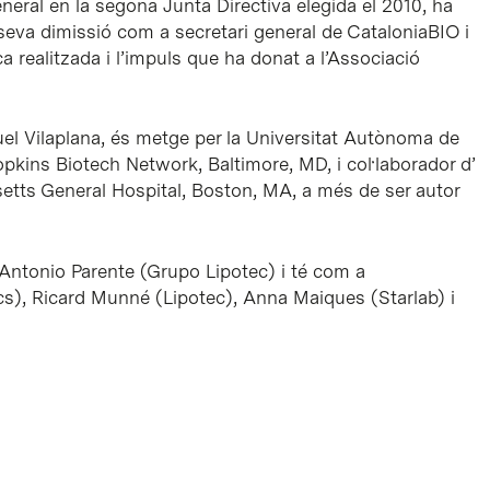
neral en la segona Junta Directiva elegida el 2010, ha
a seva dimissió com a secretari general de CataloniaBIO i
ca realitzada i l’impuls que ha donat a l’Associació
uel Vilaplana, és metge per la Universitat Autònoma de
pkins Biotech Network, Baltimore, MD, i col·laborador d’
etts General Hospital, Boston, MA, a més de ser autor
r Antonio Parente (Grupo Lipotec) i té com a
s), Ricard Munné (Lipotec), Anna Maiques (Starlab) i