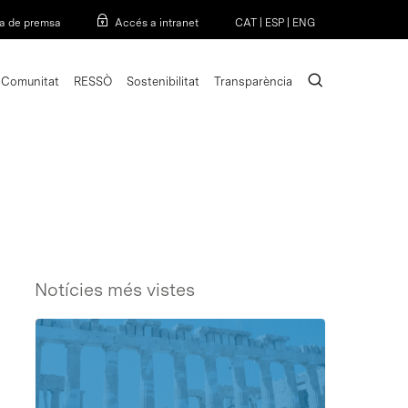
Menu
a de premsa
Accés a intranet
CAT
|
ESP
|
ENG
search
Comunitat
RESSÒ
Sostenibilitat
Transparència
Notícies més vistes