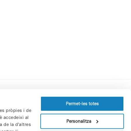
Perfil del contractant
Permet-les totes
es pròpies i de
Política de privacitat
è accedeixi al
Avís Legal
Personalitza
 de la d'altres
Política de cookies