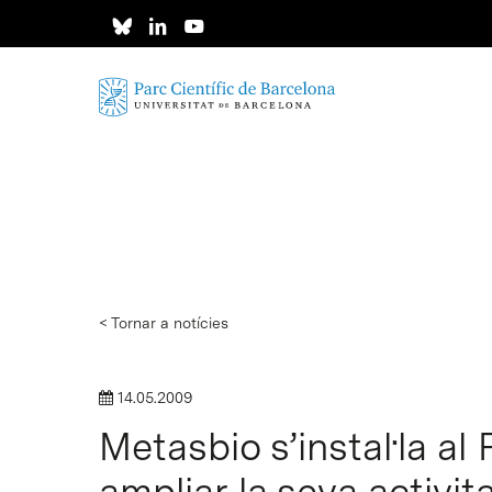
Skip
to
main
content
< Tornar a notícies
14.05.2009
Metasbio s’instal·la al
ampliar la seva activi
Intro per buscar o ESC per tancar