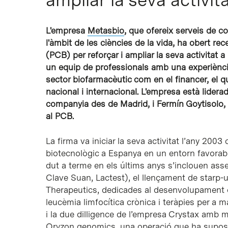
L'empresa
Metasbio
, que ofereix serveis de c
l'àmbit de les ciències de la vida, ha obert r
(PCB) per reforçar i ampliar la seva activitat
un equip de professionals amb una experiènci
sector biofarmacèutic com en el financer, el q
nacional i internacional. L'empresa està lidera
companyia des de Madrid, i Fermín Goytisolo, 
al PCB.
La firma va iniciar la seva activitat l’any 200
biotecnològic a Espanya en un entorn favorabl
dut a terme en els últims anys s’inclouen as
Clave Suan, Lactest), el llençament de
starp-
Therapeutics, dedicades al desenvolupament 
leucèmia limfocítica crònica i teràpies per a m
i la
due dilligence
de l’empresa Crystax amb mot
Oryzon genomics, una operació que ha suposat