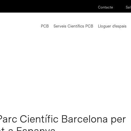
Contacte
Sal
PCB
Serveis Científics PCB
Lloguer d’espais
 Parc Científic Barcelona per
tat a Espanya