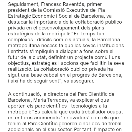
Seguidament, Francesc Raventós, primer
president de la Comissió Executiva del Pla
Estratègic Econòmic i Social de Barcelona, va
destacar la importància de la col·laboració publico-
privada en el desenvolupament dels plans
estratègics de la metròpoli: “En temps tan
complexos i difícils com els actuals, la Barcelona
metropolitana necessita que les seves institucions
i entitats s’impliquin a dialogar a fons sobre el
futur de la ciutat, definint un projecte comú i uns
objectius, estratègies i accions que facilitin la seva
realització. La col·laboració publico-privada ha
sigut una base cabdal en el progrés de Barcelona,
i així ha de seguir sent”, va assegurar.
A continuació, la directora del Parc Científic de
Barcelona, Maria Terrades, va explicar el que
aporten els parc científics i tecnològics a la
metròpoli: “Es calcula que cada treballador ocupat
en entorns anomenats ‘innovadors’ com els que
tenim al Parc Científic generen cinc llocs de treball
addicionals en el seu sector. Per tant, l’impacte en