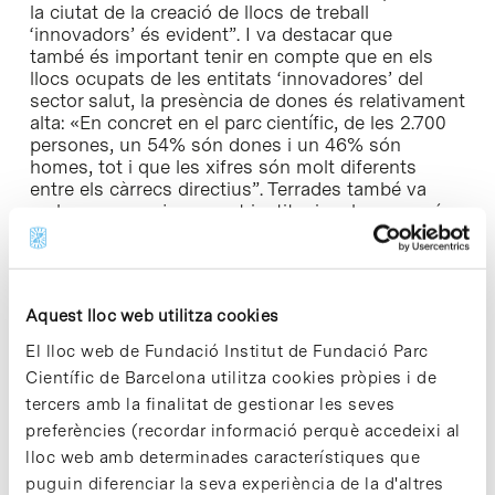
la ciutat de la creació de llocs de treball
‘innovadors’ és evident”. I va destacar que
també és important tenir en compte que en els
llocs ocupats de les entitats ‘innovadores’ del
sector salut, la presència de dones és relativament
alta: «En concret en el parc científic, de les 2.700
persones, un 54% són dones i un 46% són
homes, tot i que les xifres són molt diferents
entre els càrrecs directius”. Terrades també va
reclamar un major suport institucional en un món
on cada cop més es parlarà de ciutats i menys de
regions: “És imprescindible que es recolzi la
ciència, la tecnologia i la innovació, a través del
suport als
hubs
per tal que Barcelona amb la seva
Aquest lloc web utilitza cookies
àrea d’influència continuï sent una ciutat capaç de
competir a escala mundial en capacitat d’atracció i
El lloc web de Fundació Institut de Fundació Parc
de generació de riquesa”.
Científic de Barcelona utilitza cookies pròpies i de
tercers amb la finalitat de gestionar les seves
Dins la commemoració del 30è aniversari del
preferències (recordar informació perquè accedeixi al
PEMB es va retre dos homenatges: a l’alcalde
lloc web amb determinades característiques que
Pasqual Maragall, com a inspirador del PEMB, i a
Francesc Santacana, qui va ser coordinador
puguin diferenciar la seva experiència de la d'altres