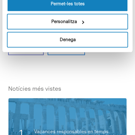
lloc web.
Permet-les totes
» Més informació en aquest
enllaç [+]
Personalitza
Denega
Share
Share
Notícies més vistes
Vacances responsables en temps