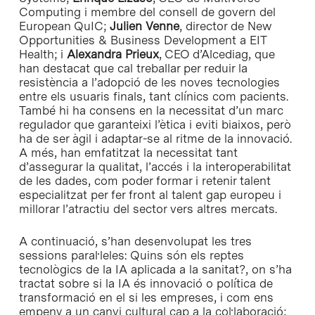
Computing i membre del consell de govern del
European QuIC;
Julien Venne
, director de New
Opportunities & Business Development a EIT
Health; i
Alexandra Prieux
, CEO d’Alcediag, que
han destacat que cal treballar per reduir la
resistència a l’adopció de les noves tecnologies
entre els usuaris finals, tant clínics com pacients.
També hi ha consens en la necessitat d’un marc
regulador que garanteixi l’ètica i eviti biaixos, però
ha de ser àgil i adaptar-se al ritme de la innovació.
A més, han emfatitzat la necessitat tant
d’assegurar la qualitat, l’accés i la interoperabilitat
de les dades, com poder formar i retenir talent
especialitzat per fer front al talent gap europeu i
millorar l’atractiu del sector vers altres mercats.
A continuació, s’han desenvolupat les tres
sessions paral·leles: Quins són els reptes
tecnològics de la IA aplicada a la sanitat?, on s’ha
tractat sobre si la IA és innovació o política de
transformació en el si les empreses, i com ens
empeny a un canvi cultural cap a la col·laboració;