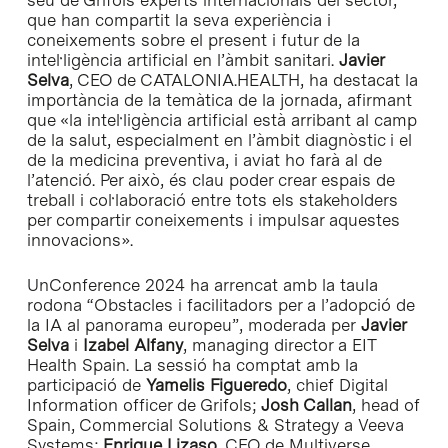
que han compartit la seva experiència i
coneixements sobre el present i futur de la
intel·ligència artificial en l’àmbit sanitari.
Javier
Selva
, CEO de CATALONIA.HEALTH, ha destacat la
importància de la temàtica de la jornada, afirmant
que «la intel·ligència artificial està arribant al camp
de la salut, especialment en l’àmbit diagnòstic i el
de la medicina preventiva, i aviat ho farà al de
l’atenció. Per això, és clau poder crear espais de
treball i col·laboració entre tots els stakeholders
per compartir coneixements i impulsar aquestes
innovacions».
UnConference 2024 ha arrencat amb la taula
rodona “Obstacles i facilitadors per a l’adopció de
la IA al panorama europeu”, moderada per
Javier
Selva
i
Izabel Alfany
, managing director a EIT
Health Spain. La sessió ha comptat amb la
participació de
Yamelis Figueredo
, chief Digital
Information officer de Grifols;
Josh Callan
, head of
Spain, Commercial Solutions & Strategy a Veeva
Systems;
Enrique Lizaso
, CEO de Multiverse