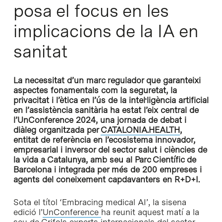
posa el focus en les
implicacions de la IA en
sanitat
La necessitat d’un marc regulador que garanteixi
aspectes fonamentals com la seguretat, la
privacitat i l’ètica en l’ús de la intel·ligència artificial
en l’assistència sanitària ha estat l’eix central de
l’UnConference 2024, una jornada de debat i
diàleg organitzada per
CATALONIA.HEALTH
,
entitat de referència en l’ecosistema innovador,
empresarial i inversor del sector salut i ciències de
la vida a Catalunya, amb seu al Parc Científic de
Barcelona i integrada per més de 200 empreses i
agents del coneixement capdavanters en R+D+I.
Sota el títol ‘Embracing medical AI’, la sisena
edició l’
UnConference
ha reunit aquest matí a la
seu de Grifols experts internacionals del sector,