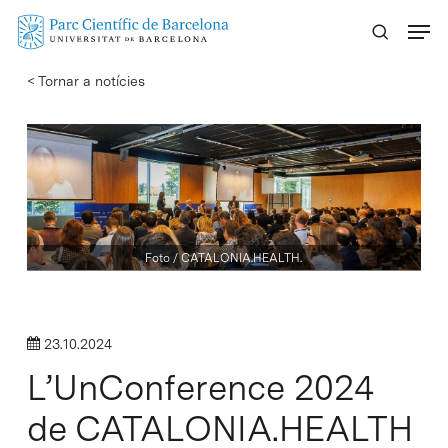
Skip
Menu
to
main
< Tornar a notícies
content
Foto / CATALONIA.HEALTH.
23.10.2024
L’UnConference 2024
de CATALONIA.HEALTH