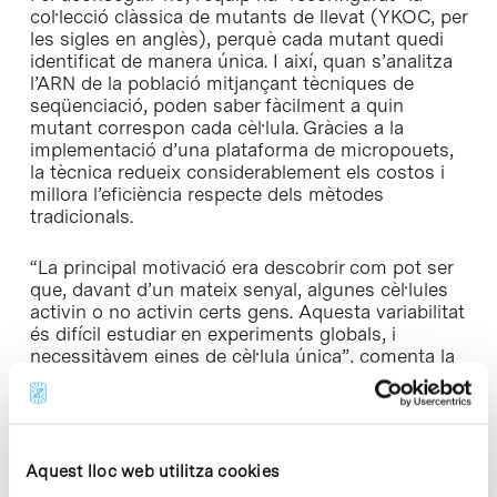
col·lecció clàssica de mutants de llevat (YKOC, per
les sigles en anglès), perquè cada mutant quedi
identificat de manera única. I així, quan s’analitza
l’ARN de la població mitjançant tècniques de
seqüenciació, poden saber fàcilment a quin
mutant correspon cada cèl·lula. Gràcies a la
implementació d’una plataforma de micropouets,
la tècnica redueix considerablement els costos i
millora l’eficiència respecte dels mètodes
tradicionals.
“La principal motivació era descobrir com pot ser
que, davant d’un mateix senyal, algunes cèl·lules
activin o no activin certs gens. Aquesta variabilitat
és difícil estudiar en experiments globals, i
necessitàvem eines de cèl·lula única”, comenta la
Dra. Mariona Nadal
, primera autora de l’estudi.
Els estats de la diversitat cel·lular
Aquest lloc web utilitza cookies
L’eina desenvolupada ha permès perfilar més d’un