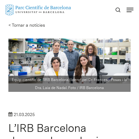
Skip
Menu
to
main
< Tornar a notícies
content
Equip científic de l'IRB Barcelona, liderat pel Dr. Francesc Posas i la
Dra. Laia de Nadal. Foto / IRB Barcelona
21.03.2025
L’IRB Barcelona