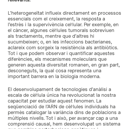
L’heterogeneïtat influeix directament en processos
essencials com el creixement, la resposta a
l’estrès i la supervivència cel·lular. Per exemple, en
el càncer, algunes cèl·lules tumorals sobreviuen
als tractaments, mentre que d’altres hi
sucumbeixen; o, en les infeccions bacterianes,
aclareix com sorgeix la resistència als antibiòtics.
Tot i que podem observar i quantificar aquestes
diferències, els mecanismes moleculars que
generen aquesta diversitat romanen, en gran part,
desconeguts, la qual cosa representa una
important barrera en la biologia moderna.
El desenvolupament de tecnologies d’anàlisi a
escala de cèl·lula única ha revolucionat la nostra
capacitat per estudiar aquest fenomen. La
seqüenciació de l’ARN de cèl·lules individuals ha
permès catalogar la variància dins de poblacions a
múltiples nivells. Tot i això, per avançar cap a una
comprensió causal, hem desenvolupat un sistema