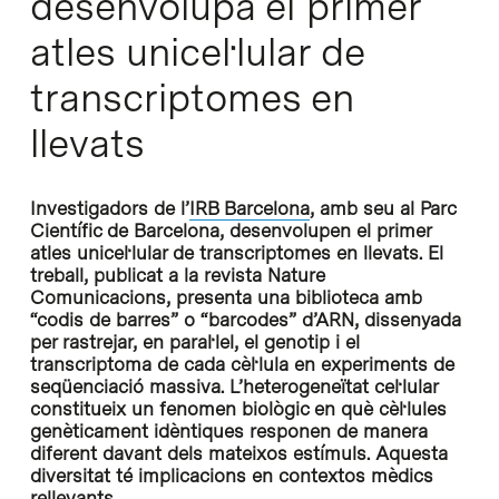
desenvolupa el primer
atles unicel·lular de
transcriptomes en
llevats
Investigadors de l’
IRB Barcelona
, amb seu al Parc
Científic de Barcelona, desenvolupen el primer
atles unicel·lular de transcriptomes en llevats. El
treball, publicat a la revista Nature
Comunicacions, presenta una biblioteca amb
“codis de barres” o “barcodes” d’ARN, dissenyada
per rastrejar, en paral·lel, el genotip i el
transcriptoma de cada cèl·lula en experiments de
seqüenciació massiva. L’heterogeneïtat cel·lular
constitueix un fenomen biològic en què cèl·lules
genèticament idèntiques responen de manera
diferent davant dels mateixos estímuls. Aquesta
diversitat té implicacions en contextos mèdics
rellevants.