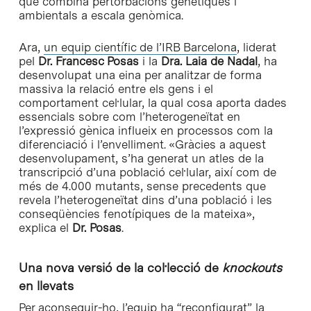
que combina pertorbacions genètiques i
ambientals a escala genòmica.
Ara,
un equip científic de l’IRB Barcelona
, liderat
pel
Dr. Francesc Posas
i la
Dra. Laia de Nadal
, ha
desenvolupat una eina per analitzar de forma
massiva la relació entre els gens i el
comportament cel·lular, la qual cosa aporta dades
essencials sobre com l’heterogeneïtat en
l’expressió gènica influeix en processos com la
diferenciació i l’envelliment. «Gràcies a aquest
desenvolupament, s’ha generat un atles de la
transcripció d’una població cel·lular, així com de
més de 4.000 mutants, sense precedents que
revela l’heterogeneïtat dins d’una població i les
conseqüències fenotípiques de la mateixa»,
explica el
Dr. Posas
.
Una nova versió de la col·lecció de
knockouts
en llevats
Per aconseguir-ho, l’equip ha “reconfigurat” la