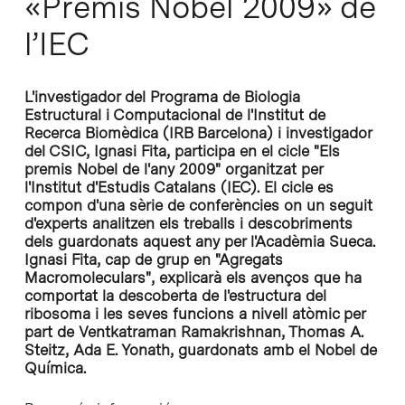
«Premis Nobel 2009» de
l’IEC
L'investigador del Programa de Biologia
Estructural i Computacional de l'Institut de
Recerca Biomèdica (IRB Barcelona) i investigador
del CSIC, Ignasi Fita, participa en el cicle "Els
premis Nobel de l'any 2009" organitzat per
l'Institut d'Estudis Catalans (IEC). El cicle es
compon d'una sèrie de conferències on un seguit
d'experts analitzen els treballs i descobriments
dels guardonats aquest any per l'Acadèmia Sueca.
Ignasi Fita, cap de grup en "Agregats
Macromoleculars", explicarà els avenços que ha
comportat la descoberta de l'estructura del
ribosoma i les seves funcions a nivell atòmic per
part de Ventkatraman Ramakrishnan, Thomas A.
Steitz, Ada E. Yonath, guardonats amb el Nobel de
Química.