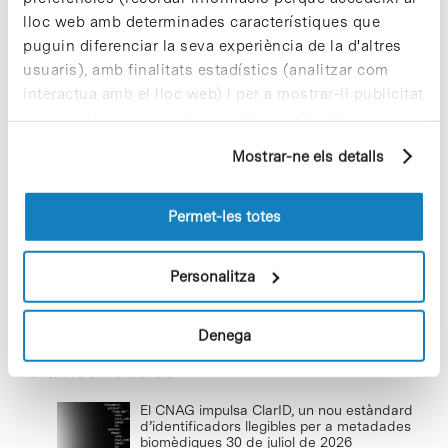
lloc web amb determinades característiques que
puguin diferenciar la seva experiència de la d'altres
usuaris), amb finalitats estadístics (analitzar com
Cuidar el territori és sostenibilitat
interactua amb el lloc web) i per a mostrar-li publicitat
29 de juliol de 2026
personalitzada sobre la base d'un perfil elaborat a
partir dels seus hàbits de navegació (per exemple,
Mostrar-ne els detalls
pàgines visitades). Per a obtenir més informació sobre
les cookies pot consultar la
Política de cookies
del
Baixar el ritme per reconnectar i
lloc web.
Permet-les totes
créixer
22 de juliol de 2026
Personalitza
Denega
Últimes notícies
El CNAG impulsa ClarID, un nou estàndard
d’identificadors llegibles per a metadades
biomèdiques
30 de juliol de 2026