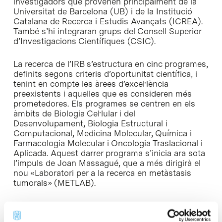
investigadors que provenen principalment de la
Universitat de Barcelona (UB) i de la Institució
Catalana de Recerca i Estudis Avançats (ICREA).
També s’hi integraran grups del Consell Superior
d’Investigacions Científiques (CSIC).
La recerca de l’IRB s’estructura en cinc programes,
definits segons criteris d’oportunitat científica, i
tenint en compte les àrees d’excel·lència
preexistents i aquelles que es consideren més
prometedores. Els programes se centren en els
àmbits de Biologia Cel·lular i del
Desenvolupament, Biologia Estructural i
Computacional, Medicina Molecular, Química i
Farmacologia Molecular i Oncologia Traslacional i
Aplicada. Aquest darrer programa s’inicia ara sota
l’impuls de Joan Massagué, que a més dirigirà el
nou «Laboratori per a la recerca en metàstasis
tumorals» (METLAB).
L’IRB comptarà a més amb un Comitè Assessor
Extern que portarà a terme una avaluació dels