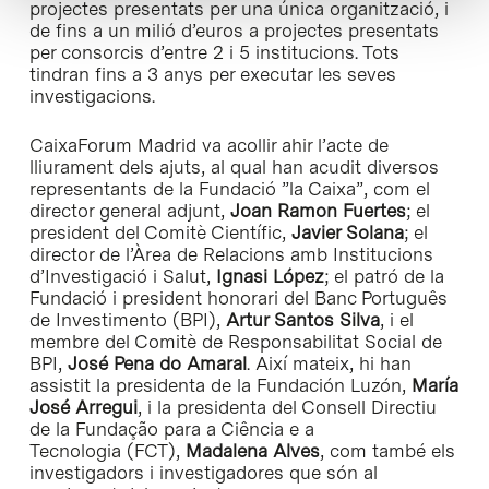
projectes presentats per una única organització, i
de fins a un milió d’euros a projectes presentats
per consorcis d’entre 2 i 5 institucions. Tots
tindran fins a 3 anys per executar les seves
investigacions.
CaixaForum Madrid va acollir ahir l’acte de
lliurament dels ajuts, al qual han acudit diversos
representants de la Fundació ”la Caixa”, com el
director general adjunt,
Joan Ramon Fuertes
; el
president del Comitè Científic,
Javier Solana
; el
director de l’Àrea de Relacions amb Institucions
d’Investigació i Salut,
Ignasi López
; el patró de la
Fundació i president honorari del Banc Português
de Investimento (BPI),
Artur Santos Silva
, i el
membre del Comitè de Responsabilitat Social de
BPI,
José Pena do Amaral
. Així mateix, hi han
assistit la presidenta de la Fundación Luzón,
María
José Arregui
, i la presidenta del Consell Directiu
de la Fundação para a Ciência e a
Tecnologia (FCT),
Madalena Alves
, com també els
investigadors i investigadores que són al