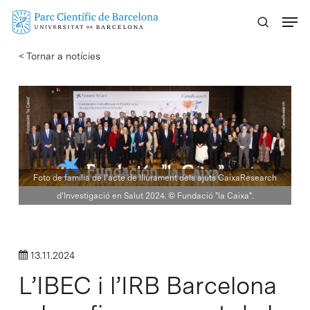
Skip
Menu
to
main
< Tornar a notícies
content
Foto de família de l’acte de lliurament dels ajuts CaixaResearch
d’Investigació en Salut 2024. © Fundació "la Caixa".
13.11.2024
L’IBEC i l’IRB Barcelona