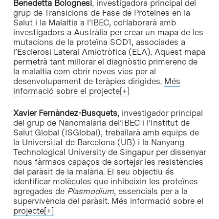
Benedetta Bolognesi
, investigadora principal del
grup de Transicions de Fase de Proteïnes en la
Salut i la Malaltia a l’IBEC, col·laborarà amb
investigadors a Austràlia per crear un mapa de les
mutacions de la proteïna SOD1, associades a
l’Esclerosi Lateral Amiotròfica (ELA). Aquest mapa
permetrà tant millorar el diagnòstic primerenc de
la malaltia com obrir noves vies per al
desenvolupament de teràpies dirigides.
Més
informació sobre el projecte[+]
Xavier Fernàndez-Busquets
, investigador principal
del grup de Nanomalària del’IBEC i l’Institut de
Salut Global (ISGlobal), treballarà amb equips de
la Universitat de Barcelona (UB) i la Nanyang
Technological University de Singapur per dissenyar
nous fàrmacs capaços de sortejar les resistències
del paràsit de la malària. El seu objectiu és
identificar molècules que inhibeixin les proteïnes
agregades de
Plasmodium
, essencials per a la
supervivència del paràsit.
Més informació sobre el
projecte[+]