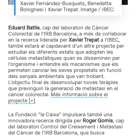
Xavier Fernàndez-Busquets, Benedetta
Bolognesi i Xavier Trepat. Imatge / IBEC.
Eduard Batlle
, cap del laboratori de Càncer
Colorectal de l’IRB Barcelona, a més de col·laborar
en la recerca liderada per
Xavier Trepat
a l’IBEC,
també estarà al capdavant d’un altre projecte per
estudiar els diferents estats que adopten les
cèl·lules metastàtiques quan es disseminen per
l’organisme i entendre els mecanismes que els
permeten canviar les seves propietats en funció
dels senyals ambientals que van trobant.
L’objectiu final és desenvolupar noves teràpies
que previnguin la generació de metàstasi en el
càncer colorectal.
Més informació sobre el
projecte [+]
.
La Fundació “la Caixa” impulsarà també una
innovadora recerca dirigida per
Roger Gomis
, cap
del laboratori Control del Creixement i Metàstasi
del Càncer de l’IRB Barcelona, que busca