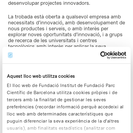
desenvolupar projectes innovadors.
La trobada està oberta a qualsevol empresa amb
necessitats d’innovació, amb desenvolupament de
nous productes i serveis, o amb interès per
explorar noves oportunitats d’innovació, i a grups
de recerca de les universitats i centres
tecnològics amb interès per aplicar la seva
investigació al teixit empresarial català.
► Les empreses poden registrar-se i proposar els
seus reptes o necessitats fins al dia 7 de
Aquest lloc web utilitza cookies
setembre al web de
l’esdeveniment:
www.openinnovationforum.cat
El lloc web de Fundació Institut de Fundació Parc
Científic de Barcelona utilitza cookies pròpies i de
tercers amb la finalitat de gestionar les seves
preferències (recordar informació perquè accedeixi al
lloc web amb determinades característiques que
Share
Share
puguin diferenciar la seva experiència de la d'altres
usuaris), amb finalitats estadístics (analitzar com