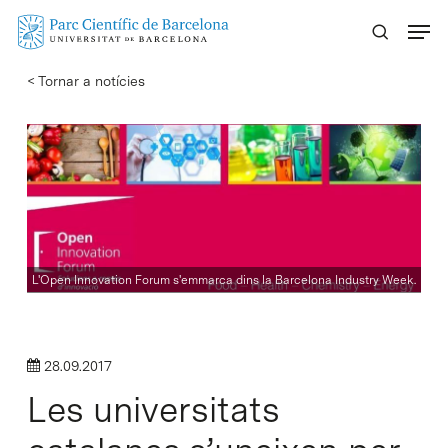
Skip
Menu
to
main
< Tornar a notícies
content
L'Open Innovation Forum s'emmarca dins la Barcelona Industry Week.
28.09.2017
Les universitats