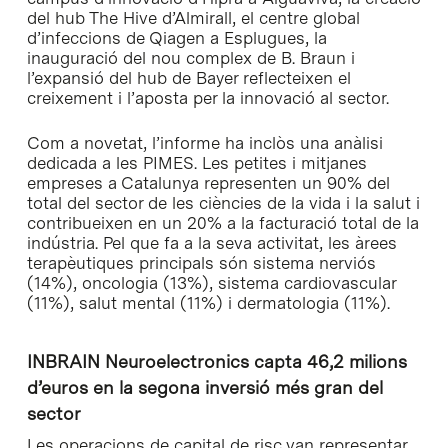
del hub The Hive d’Almirall, el centre global
d’infeccions de Qiagen a Esplugues, la
inauguració del nou complex de B. Braun i
l’expansió del hub de Bayer reflecteixen el
creixement i l’aposta per la innovació al sector.
Com a novetat, l’informe ha inclòs una anàlisi
dedicada a les PIMES. Les petites i mitjanes
empreses a Catalunya representen un 90% del
total del sector de les ciències de la vida i la salut i
contribueixen en un 20% a la facturació total de la
indústria. Pel que fa a la seva activitat, les àrees
terapèutiques principals són sistema nerviós
(14%), oncologia (13%), sistema cardiovascular
(11%), salut mental (11%) i dermatologia (11%).
INBRAIN Neuroelectronics capta 46,2 milions
d’euros en la segona inversió més gran del
sector
Les operacions de capital de risc van representar