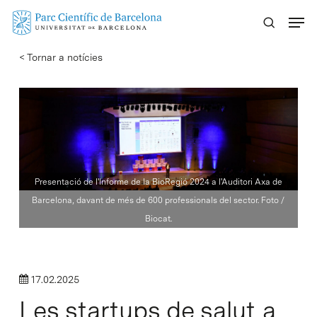
Skip
Menu
to
main
< Tornar a notícies
content
Presentació de l'Informe de la BioRegió 2024 a l'Auditori Axa de
Barcelona, ​​davant de més de 600 professionals del sector. Foto /
Biocat.
17.02.2025
Les startups de salut a