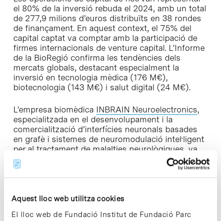
el 80% de la inversió rebuda el 2024, amb un total
de 277,9 milions d’euros distribuïts en 38 rondes
de finançament. En aquest context, el 75% del
capital captat va comptar amb la participació de
firmes internacionals de venture capital. L’Informe
de la BioRegió confirma les tendències dels
mercats globals, destacant especialment la
inversió en tecnologia mèdica (176 M€),
biotecnologia (143 M€) i salut digital (24 M€).
L’empresa biomèdica
INBRAIN Neuroelectronics
,
especialitzada en el desenvolupament i la
comercialització d’interfícies neuronals basades
en grafè i sistemes de neuromodulació intel·ligent
per al tractament de malalties neurològiques, va
tancar l’any passat una ronda de finançament de
46,2 milions d’euros. Aquesta operació es va
convertir en la segona més alta de la regió, només
superada per la d’Impress (110 M€) i seguida per
la de Huera (40 M€).
Aquest lloc web utilitza cookies
El lloc web de Fundació Institut de Fundació Parc
Amb seu al Parc Científic de Barcelona, ​​INBRAIN