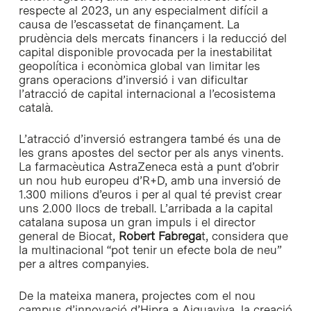
respecte al 2023, un any especialment difícil a
causa de l’escassetat de finançament. La
prudència dels mercats financers i la reducció del
capital disponible provocada per la inestabilitat
geopolítica i econòmica global van limitar les
grans operacions d’inversió i van dificultar
l’atracció de capital internacional a l’ecosistema
català.
L’atracció d’inversió estrangera també és una de
les grans apostes del sector per als anys vinents.
La farmacèutica AstraZeneca està a punt d’obrir
un nou hub europeu d’R+D, amb una inversió de
1.300 milions d’euros i per al qual té previst crear
uns 2.000 llocs de treball. L’arribada a la capital
catalana suposa un gran impuls i el director
general de Biocat,
Robert Fabrega
t, considera que
la multinacional “pot tenir un efecte bola de neu”
per a altres companyies.
De la mateixa manera, projectes com el nou
campus d’innovació d’Hipra a Aiguaviva, la creació